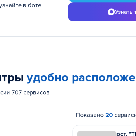
узнайте в боте
Узнать 
нтры
удобно располож
ссии 707 сервисов
Показано
20
сервис
ост. "