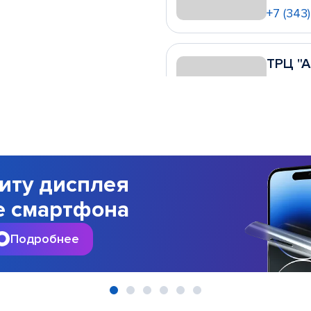
+7 (343
ТРЦ "
ул. Кра
ПН - ВС
Без вы
+7 (343
иту дисплея
ост. "
е смартфона
ул. Вост
ПН - ВС
Подробнее
Без вы
+7 (343