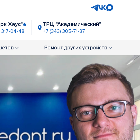
рк Хаус"
ТРЦ "Академический"
) 317-04-48
+7 (343) 305-71-87
ица Токарей"
ТРЦ "Радуга Парк"
00-98-33
+7 (343) 289-03-98
шетов
Ремонт
других устройств
рь"
ост. пр-т Космонавтов
-73-98
+7 (343) 301-68-31
 "Сиреневый б-р" напротив Pizza Mia
43) 305-71-89
енина, д. 69/2
) 289-03-14