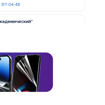
) 317-04-48
Академический"
снолесья, д. 133
 10:00 - 22:00
ходных
) 305-71-87
Сибирский тракт"
очная, д. 170
 10:00 - 20:00
ходных
) 305-01-79