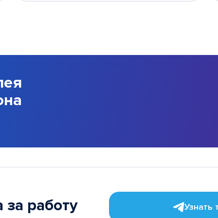
лея
она
 за работу
Узнать 