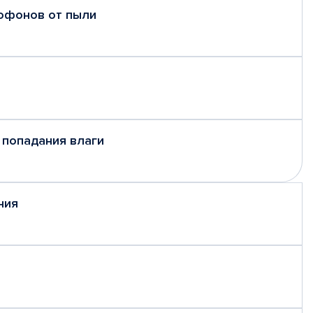
рофонов от пыли
 попадания влаги
ния