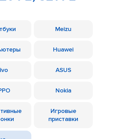
тбуки
Meizu
ьютеры
Huawei
ivo
ASUS
PPO
Nokia
ативные
Игровые
лонки
приставки