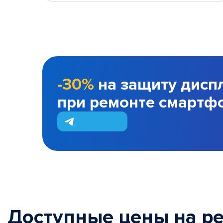
-30%
на защиту дисп
при ремонте смартф
Доступные цены на р