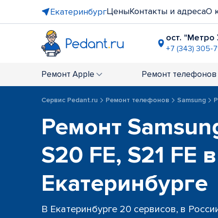
Цены
Контакты и адреса
О 
Екатеринбург
ост. "Метро
+7 (343) 305-7
ТРЦ "Veer 
+7 (343) 289
Ремонт
Apple
Ремонт
телефонов
ТЦ "Ботан
+7 (343) 28
Сервис Pedant.ru
Ремонт телефонов
Samsung
Р
ост. "ТЦ Б
Ремонт Samsung
+7 (343) 289
ост. пр-т 
+7 (343) 301
S20 FE, S21 FE в
пр-т Ленин
+7 (343) 289
Екатеринбурге
В Екатеринбурге 20 сервисов, в Росси