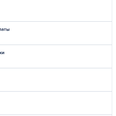
латы
ки