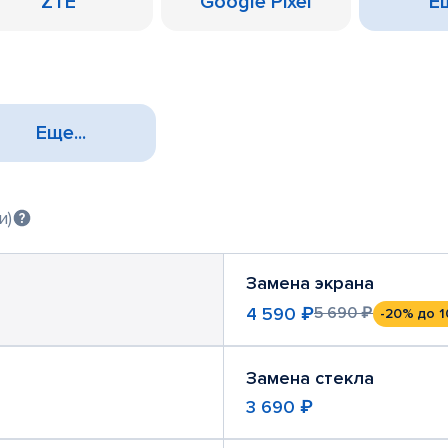
ZTE
Google Pixel
Ещ
Еще...
и)
Замена экрана
4 590 ₽
5 690 ₽
-20%
до 1
Замена стекла
3 690 ₽