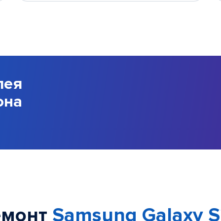
лея
она
емонт
Samsung Galaxy S