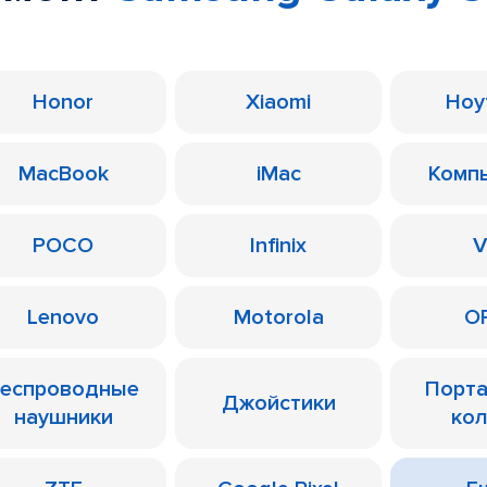
Honor
Xiaomi
Ноу
MacBook
iMac
Комп
POCO
Infinix
V
Lenovo
Motorola
O
еспроводные
Порт
Джойстики
наушники
ко