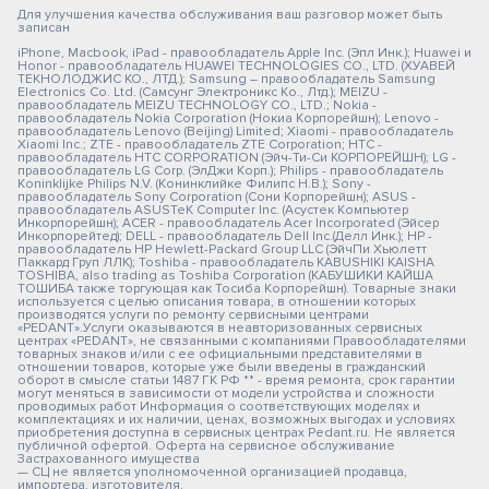
Для улучшения качества обслуживания ваш разговор может быть
записан
iPhone, Macbook, iPad - правообладатель Apple Inc. (Эпл Инк.); Huawei и
Honor - правообладатель HUAWEI TECHNOLOGIES CO., LTD. (ХУАВЕЙ
ТЕКНОЛОДЖИС КО., ЛТД.); Samsung – правообладатель Samsung
Electronics Co. Ltd. (Самсунг Электроникс Ко., Лтд.); MEIZU -
правообладатель MEIZU TECHNOLOGY CO., LTD.; Nokia -
правообладатель Nokia Corporation (Нокиа Корпорейшн); Lenovo -
правообладатель Lenovo (Beijing) Limited; Xiaomi - правообладатель
Xiaomi Inc.; ZTE - правообладатель ZTE Corporation; HTC -
правообладатель HTC CORPORATION (Эйч-Ти-Си КОРПОРЕЙШН); LG -
правообладатель LG Corp. (ЭлДжи Корп.); Philips - правообладатель
Koninklijke Philips N.V. (Конинклийке Филипс Н.В.); Sony -
правообладатель Sony Corporation (Сони Корпорейшн); ASUS -
правообладатель ASUSTeK Computer Inc. (Асустек Компьютер
Инкорпорейшн); ACER - правообладатель Acer Incorporated (Эйсер
Инкорпорейтед); DELL - правообладатель Dell Inc.(Делл Инк.); HP -
правообладатель HP Hewlett-Packard Group LLC (ЭйчПи Хьюлетт
Паккард Груп ЛЛК); Toshiba - правообладатель KABUSHIKI KAISHA
TOSHIBA, also trading as Toshiba Corporation (КАБУШИКИ КАЙША
ТОШИБА также торгующая как Тосиба Корпорейшн). Товарные знаки
используется с целью описания товара, в отношении которых
производятся услуги по ремонту сервисными центрами
«PEDANT».Услуги оказываются в неавторизованных сервисных
центрах «PEDANT», не связанными с компаниями Правообладателями
товарных знаков и/или с ее официальными представителями в
отношении товаров, которые уже были введены в гражданский
оборот в смысле статьи 1487 ГК РФ ** - время ремонта, срок гарантии
могут меняться в зависимости от модели устройства и сложности
проводимых работ Информация о соответствующих моделях и
комплектациях и их наличии, ценах, возможных выгодах и условиях
приобретения доступна в сервисных центрах Pedant.ru. Не является
публичной офертой. Оферта на сервисное обслуживание
Застрахованного имущества
— СЦ не является уполномоченной организацией продавца,
импортера, изготовителя.