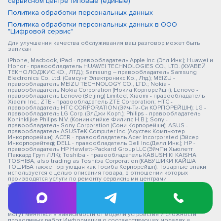
сервисном центре типовые (единые)
Политика обработки персональных данных
Политика обработки персональных данных в ООО
"Цифровой сервис"
Для улучшения качества обслуживания ваш разговор может быть
записан
iPhone, Macbook, iPad - правообладатель Apple Inc. (Эпл Инк.); Huawei и
Honor - правообладатель HUAWEI TECHNOLOGIES CO., LTD. (ХУАВЕЙ
ТЕКНОЛОДЖИС КО., ЛТД.); Samsung – правообладатель Samsung
Electronics Co. Ltd. (Самсунг Электроникс Ко., Лтд.); MEIZU -
правообладатель MEIZU TECHNOLOGY CO., LTD.; Nokia -
правообладатель Nokia Corporation (Нокиа Корпорейшн); Lenovo -
правообладатель Lenovo (Beijing) Limited; Xiaomi - правообладатель
Xiaomi Inc.; ZTE - правообладатель ZTE Corporation; HTC -
правообладатель HTC CORPORATION (Эйч-Ти-Си КОРПОРЕЙШН); LG -
правообладатель LG Corp. (ЭлДжи Корп.); Philips - правообладатель
Koninklijke Philips N.V. (Конинклийке Филипс Н.В.); Sony -
правообладатель Sony Corporation (Сони Корпорейшн); ASUS -
правообладатель ASUSTeK Computer Inc. (Асустек Компьютер
Инкорпорейшн); ACER - правообладатель Acer Incorporated (Эйсер
Инкорпорейтед); DELL - правообладатель Dell Inc.(Делл Инк.); HP -
правообладатель HP Hewlett-Packard Group LLC (ЭйчПи Хьюлетт
Паккард Груп ЛЛК); Toshiba - правообладатель KABUSHIKI KAISHA
TOSHIBA, also trading as Toshiba Corporation (КАБУШИКИ КАЙША
ТОШИБА также торгующая как Тосиба Корпорейшн). Товарные знаки
используется с целью описания товара, в отношении которых
производятся услуги по ремонту сервисными центрами
«PEDANT».Услуги оказываются в неавторизованных сервисных
центрах «PEDANT», не связанными с компаниями Правообладателями
товарных знаков и/или с ее официальными представителями в
отношении товаров, которые уже были введены в гражданский
оборот в смысле статьи 1487 ГК РФ ** - время ремонта, срок гарантии
могут меняться в зависимости от модели устройства и сложности
проводимых работ Информация о соответствующих моделях и