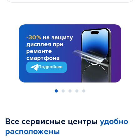
-30%
на защиту
дисплея при
ремонте
смартфона
Подробнее
Item
1
of
Все сервисные центры
удобно
5
расположены