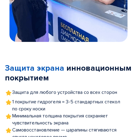
Item
1
of
Защита экрана
инновационным
5
покрытием
Защита для любого устройства со всех сторон
1 покрытие гидрогеля = 3-5 стандартных стекол
по сроку носки
Минимальная толщина покрытия сохраняет
чувствительность экрана
Самовосстановление — царапины стягиваются