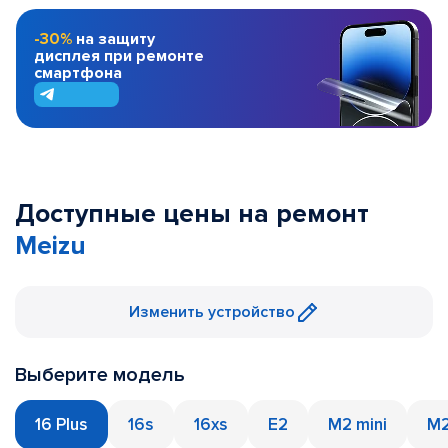
-30%
на защиту
дисплея при ремонте
смартфона
Доступные цены на ремонт
Meizu
Изменить устройство
Выберите модель
16 Plus
16s
16xs
E2
M2 mini
M2