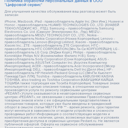
Политика обработки персональных данных в ООО
"Цифровой сервис"
Для улучшения качества обслуживания ваш разговор может быть
записан
iPhone, Macbook, iPad - правообладатель Apple Inc. (Эпл Инк.); Huawei и
Honor - правообладатель HUAWEI TECHNOLOGIES CO., LTD. (ХУАВЕЙ
ТЕКНОЛОДЖИС КО., ЛТД.); Samsung – правообладатель Samsung
Electronics Co. Ltd. (Самсунг Электроникс Ко., Лтд.); MEIZU -
правообладатель MEIZU TECHNOLOGY CO., LTD.; Nokia -
правообладатель Nokia Corporation (Нокиа Корпорейшн); Lenovo -
правообладатель Lenovo (Beijing) Limited; Xiaomi - правообладатель
Xiaomi Inc.; ZTE - правообладатель ZTE Corporation; HTC -
правообладатель HTC CORPORATION (Эйч-Ти-Си КОРПОРЕЙШН); LG -
правообладатель LG Corp. (ЭлДжи Корп.); Philips - правообладатель
Koninklijke Philips N.V. (Конинклийке Филипс Н.В.); Sony -
правообладатель Sony Corporation (Сони Корпорейшн); ASUS -
правообладатель ASUSTeK Computer Inc. (Асустек Компьютер
Инкорпорейшн); ACER - правообладатель Acer Incorporated (Эйсер
Инкорпорейтед); DELL - правообладатель Dell Inc.(Делл Инк.); HP -
правообладатель HP Hewlett-Packard Group LLC (ЭйчПи Хьюлетт
Паккард Груп ЛЛК); Toshiba - правообладатель KABUSHIKI KAISHA
TOSHIBA, also trading as Toshiba Corporation (КАБУШИКИ КАЙША
ТОШИБА также торгующая как Тосиба Корпорейшн). Товарные знаки
используется с целью описания товара, в отношении которых
производятся услуги по ремонту сервисными центрами
«PEDANT».Услуги оказываются в неавторизованных сервисных
центрах «PEDANT», не связанными с компаниями Правообладателями
товарных знаков и/или с ее официальными представителями в
отношении товаров, которые уже были введены в гражданский
оборот в смысле статьи 1487 ГК РФ ** - время ремонта, срок гарантии
могут меняться в зависимости от модели устройства и сложности
проводимых работ Информация о соответствующих моделях и
комплектациях и их наличии, ценах, возможных выгодах и условиях
приобретения доступна в сервисных центрах Pedant.ru. Не является
публичной офертой. Оферта на сервисное обслуживание
Застрахованного имущества