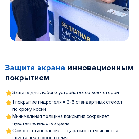
Item
1
of
Защита экрана
инновационным
5
покрытием
Защита для любого устройства со всех сторон
1 покрытие гидрогеля = 3-5 стандартных стекол
по сроку носки
Минимальная толщина покрытия сохраняет
чувствительность экрана
Самовосстановление — царапины стягиваются
спустя некоторое время