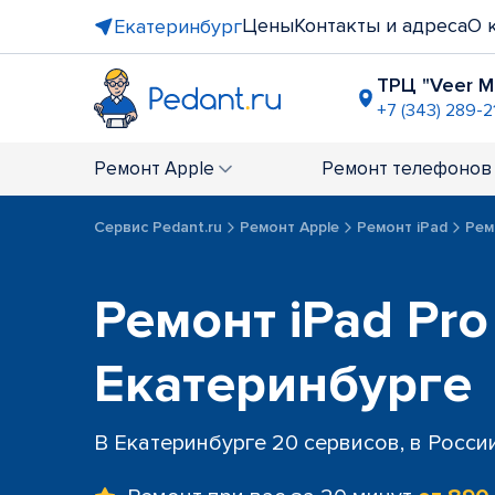
Цены
Контакты и адреса
О 
Екатеринбург
ТРЦ "Veer Ma
+7 (343) 289-2
ост. "УрФУ
+7 (343) 289
Ремонт
Apple
Ремонт
телефонов
ост. "Улиц
+7 (343) 30
Сервис Pedant.ru
Ремонт Apple
Ремонт iPad
Рем
ост. "Мет
+7 (343) 305
ост. "Про
Ремонт iPad Pro
+7 (343) 288
ост. "Сире
Екатеринбурге
+7 (343) 305
В Екатеринбурге 20 сервисов, в Росси