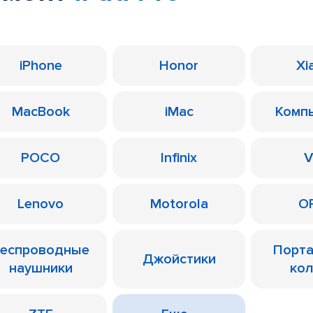
iPhone
Honor
Xi
MacBook
iMac
Комп
POCO
Infinix
V
Lenovo
Motorola
O
еспроводные
Порт
Джойстики
наушники
ко