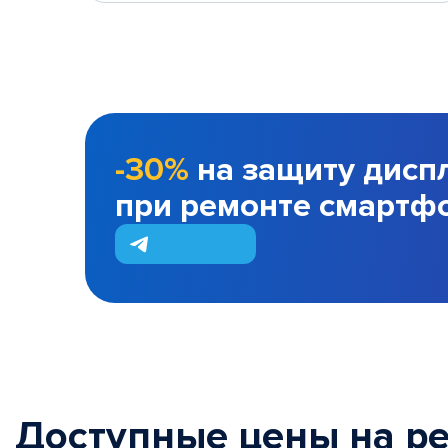
-30%
на защиту дисп
при ремонте смартф
Доступные цены на р