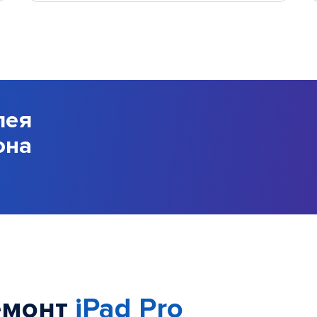
лея
она
емонт
iPad Pro