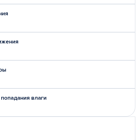
ния
ижения
ры
 попадания влаги