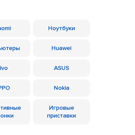
aomi
Ноутбуки
ьютеры
Huawei
ivo
ASUS
PPO
Nokia
ативные
Игровые
лонки
приставки