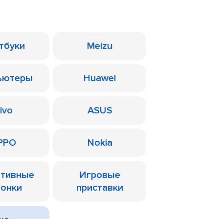
тбуки
Meizu
ьютеры
Huawei
ivo
ASUS
PPO
Nokia
ативные
Игровые
лонки
приставки