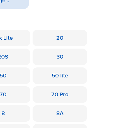
е...
x Lite
20
20S
30
50
50 lite
70
70 Pro
8
8A