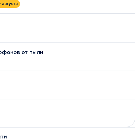
0 августа
рофонов от пыли
сти