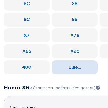
8C
8S
9C
9S
X7
X7a
X6b
X9c
400
Еще...
Honor X6a
Стоимость работы (без детали)
Диагностика