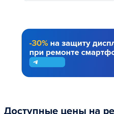
-30%
на защиту дисп
при ремонте смартф
Доступные цены на р