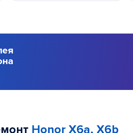
лея
она
емонт
Honor X6a, X6b