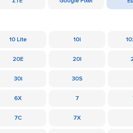
ZTE
Google Pixel
Ещ
10 Lite
10i
10
20E
20I
30i
30S
6X
7
7C
7X