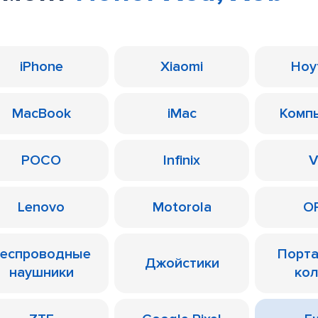
iPhone
Xiaomi
Ноу
MacBook
iMac
Комп
POCO
Infinix
V
Lenovo
Motorola
O
еспроводные
Порт
Джойстики
наушники
ко