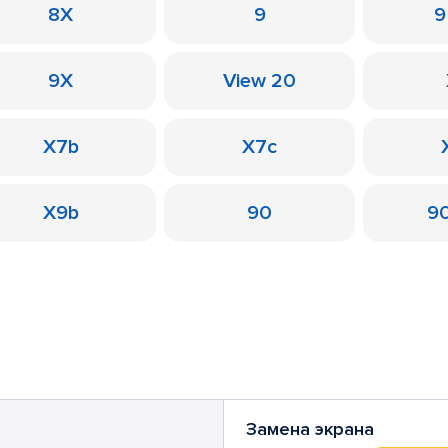
8X
9
9
9X
View 20
X7b
X7c
X9b
90
90
Замена экрана