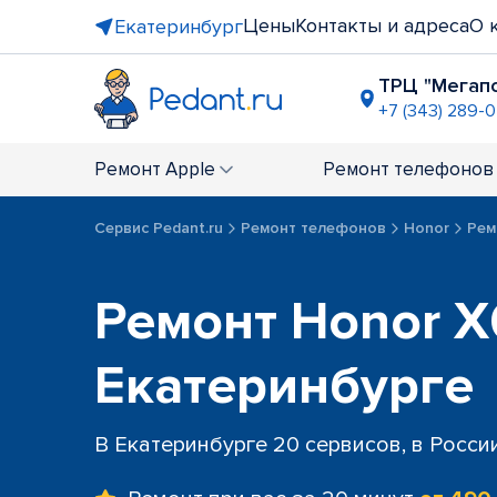
Цены
Контакты и адреса
О 
Екатеринбург
ТРЦ "Мегап
+7 (343) 289-0
ост. "Сире
+7 (343) 305
Ремонт
Apple
Ремонт
телефонов
ТРЦ "Раду
+7 (343) 28
Сервис Pedant.ru
Ремонт телефонов
Honor
Рем
ТЦ "Ботан
+7 (343) 28
ул. Академ
Ремонт Honor X
+7 (343) 288
ост. "ТЦ Б
Екатеринбурге
+7 (343) 289
В Екатеринбурге 20 сервисов, в Росси