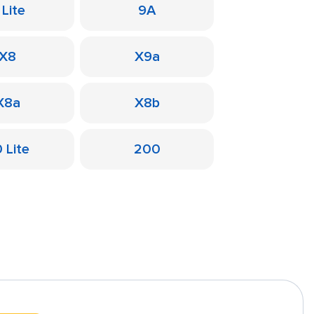
 Lite
9A
X8
X9a
X8a
X8b
 Lite
200