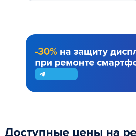
-30%
на защиту дисп
при ремонте смартф
Доступные цены на р