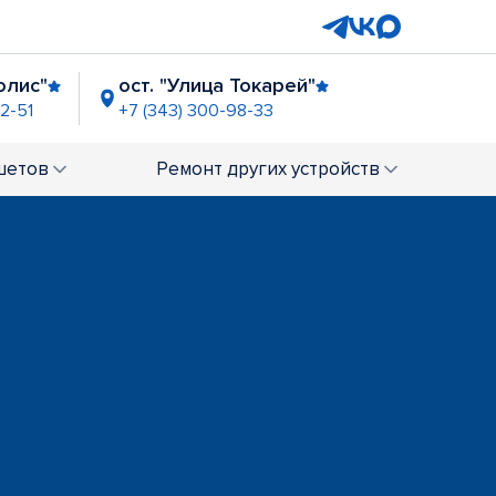
олис"
ост. "Улица Токарей"
2-51
+7 (343) 300-98-33
лл"
ост. "ТЦ Буревестник"
+7 (343) 289-04-21
шетов
Ремонт
других устройств
РЦ "Глобус"
7 (343) 239-66-15
 тракт"
ТРЦ "Карнавал"
+7 (343) 289-02-63
Парина, д. 35
44
пр-т Ленина, д. 69/2
+7 (343) 289-03-14