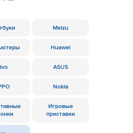
тбуки
Meizu
ьютеры
Huawei
ivo
ASUS
PPO
Nokia
ативные
Игровые
лонки
приставки