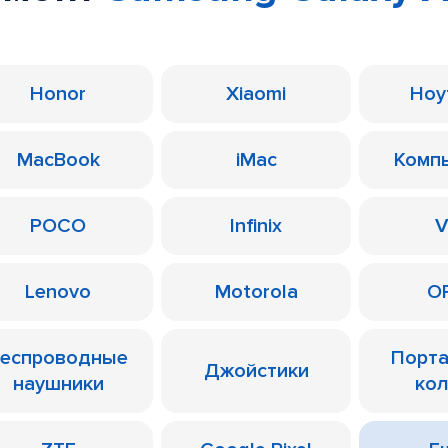
Honor
Xiaomi
Ноу
MacBook
iMac
Комп
POCO
Infinix
V
Lenovo
Motorola
O
еспроводные
Порт
Джойстики
наушники
ко