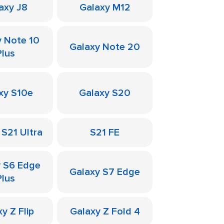
axy J8
Galaxy M12
y Note 10
Galaxy Note 20
Plus
xy S10e
Galaxy S20
 S21 Ultra
S21 FE
y S6 Edge
Galaxy S7 Edge
Plus
y Z Flip
Galaxy Z Fold 4