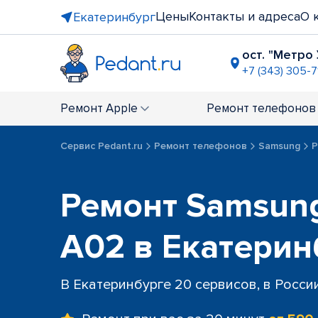
Цены
Контакты и адреса
О 
Екатеринбург
ост. "Метро
+7 (343) 305-7
ТЦ "Парк 
+7 (343) 317
Ремонт
Apple
Ремонт
телефонов
ост. "Про
+7 (343) 288
Сервис Pedant.ru
Ремонт телефонов
Samsung
Р
ост. "Сире
+7 (343) 305
ТРЦ "Раду
Ремонт Samsung
+7 (343) 28
ост. пр-т 
A02 в Екатерин
+7 (343) 301
В Екатеринбурге 20 сервисов, в Росси