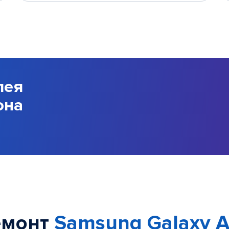
лея
она
емонт
Samsung Galaxy 