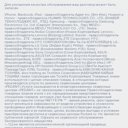
Для улучшения качества обслуживания ваш разговор может быть
записан
iPhone, Macbook, iPad - правообладатель Apple Inc. (Эпл Инк.); Huawei и
Honor - правообладатель HUAWEI TECHNOLOGIES CO., LTD. (ХУАВЕЙ
ТЕКНОЛОДЖИС КО., ЛТД.); Samsung – правообладатель Samsung
Electronics Co. Ltd. (Самсунг Электроникс Ко., Лтд.); MEIZU -
правообладатель MEIZU TECHNOLOGY CO., LTD.; Nokia -
правообладатель Nokia Corporation (Нокиа Корпорейшн); Lenovo -
правообладатель Lenovo (Beijing) Limited; Xiaomi - правообладатель
Xiaomi Inc.; ZTE - правообладатель ZTE Corporation; HTC -
правообладатель HTC CORPORATION (Эйч-Ти-Си КОРПОРЕЙШН); LG -
правообладатель LG Corp. (ЭлДжи Корп.); Philips - правообладатель
Koninklijke Philips N.V. (Конинклийке Филипс Н.В.); Sony -
правообладатель Sony Corporation (Сони Корпорейшн); ASUS -
правообладатель ASUSTeK Computer Inc. (Асустек Компьютер
Инкорпорейшн); ACER - правообладатель Acer Incorporated (Эйсер
Инкорпорейтед); DELL - правообладатель Dell Inc.(Делл Инк.); HP -
правообладатель HP Hewlett-Packard Group LLC (ЭйчПи Хьюлетт
Паккард Груп ЛЛК); Toshiba - правообладатель KABUSHIKI KAISHA
TOSHIBA, also trading as Toshiba Corporation (КАБУШИКИ КАЙША
ТОШИБА также торгующая как Тосиба Корпорейшн). Товарные знаки
используется с целью описания товара, в отношении которых
производятся услуги по ремонту сервисными центрами
«PEDANT».Услуги оказываются в неавторизованных сервисных
центрах «PEDANT», не связанными с компаниями Правообладателями
товарных знаков и/или с ее официальными представителями в
отношении товаров, которые уже были введены в гражданский
оборот в смысле статьи 1487 ГК РФ ** - время ремонта, срок гарантии
могут меняться в зависимости от модели устройства и сложности
проводимых работ Информация о соответствующих моделях и
комплектациях и их наличии, ценах, возможных выгодах и условиях
приобретения доступна в сервисных центрах Pedant.ru. Не является
публичной офертой. Оферта на сервисное обслуживание
Застрахованного имущества
— СЦ не является уполномоченной организацией продавца,
импортера, изготовителя.