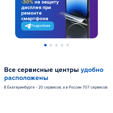
-30%
на защиту
дисплея при
ремонте
смартфона
Подробнее
Item
1
of
Все сервисные центры
удобно
5
расположены
В Екатеринбурге - 20 сервисов, а в России 707 сервисов