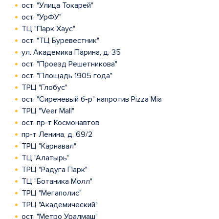
ост. "Улица Токарей"
ост. "УрФУ"
ТЦ "Парк Хаус"
ост. "ТЦ Буревестник"
ул. Академика Парина, д. 35
ост. "Проезд Решетникова"
ост. "Площадь 1905 года"
ТРЦ "Глобус"
ост. "Сиреневый б-р" напротив Pizza Mia
ТРЦ "Veer Mall"
ост. пр-т Космонавтов
пр-т Ленина, д. 69/2
ТРЦ "Карнавал"
ТЦ "Алатырь"
ТРЦ "Радуга Парк"
ТЦ "Ботаника Молл"
ТРЦ "Мегаполис"
ТРЦ "Академический"
ост. "Метро Уралмаш"