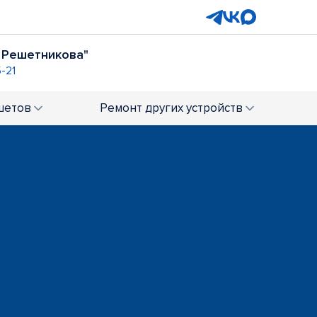
д Решетникова"
-21
 Буревестник"
289-04-21
шетов
Ремонт
других устройств
в Pizza Mia
аполис"
ТЦ "Ботаника Молл"
9-02-51
+7 (343) 289-02-58
вал"
ТЦ "Алатырь"
02-63
+7 (343) 305-73-98
адемика Парина, д. 35
) 288-01-44