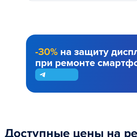
-30%
на защиту дисп
при ремонте смартф
Доступные цены на р