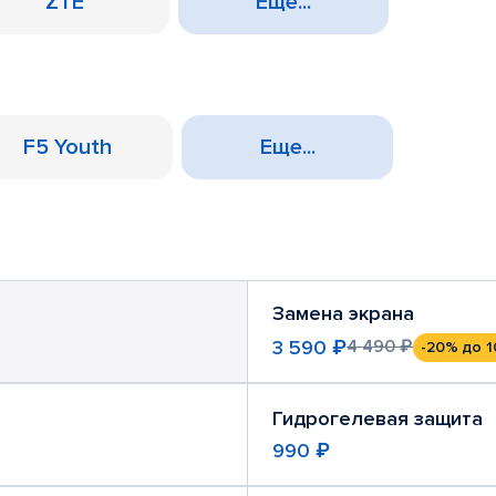
ZTE
Еще...
F5 Youth
Еще...
Замена экрана
3 590 ₽
4 490 ₽
-20%
до 1
Гидрогелевая защита
990 ₽