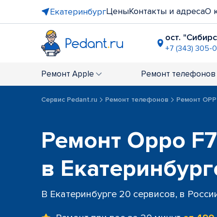
Цены
Контакты и адреса
О 
Екатеринбург
ост. "Сибирс
+7 (343) 305-0
ТРЦ "Акад
+7 (343) 305
Ремонт
Apple
Ремонт
телефонов
ост. "Пло
+7 (343) 28
Сервис Pedant.ru
Ремонт телефонов
Ремонт OP
ост. пр-т 
+7 (343) 301
ТРЦ "Глоб
Ремонт Oppo F7 
+7 (343) 23
пр-т Ленин
в Екатеринбург
+7 (343) 289
ост. "УрФУ
+7 (343) 289
В Екатеринбурге 20 сервисов, в Росси