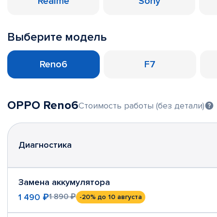
Realme
Sony
Выберите модель
Reno6
F7
OPPO Reno6
Стоимость работы (без детали)
Диагностика
Замена аккумулятора
1 490 ₽
1 890 ₽
-20%
до 10 августа