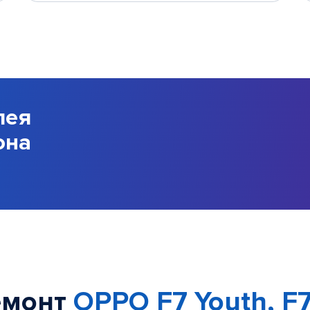
лея
она
емонт
OPPO F7 Youth, F