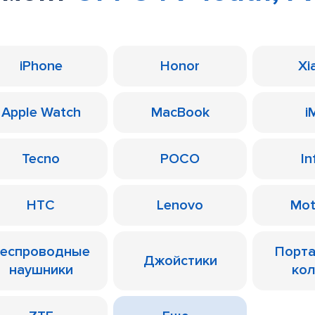
iPhone
Honor
Xi
Apple Watch
MacBook
i
Tecno
POCO
In
HTC
Lenovo
Mot
еспроводные
Порт
Джойстики
наушники
ко