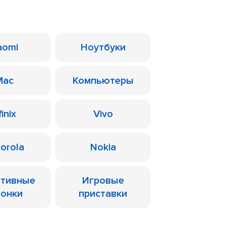
aomi
Ноутбуки
Mac
Компьютеры
finix
Vivo
orola
Nokia
ативные
Игровые
лонки
приставки