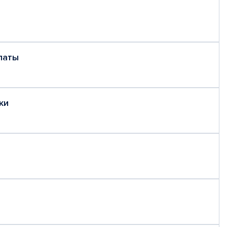
латы
ки