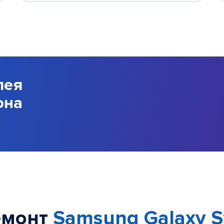
лея
она
емонт
Samsung Galaxy S1