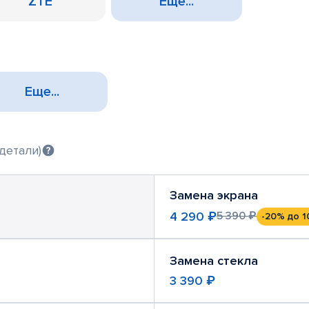
ZTE
Еще...
Еще...
детали)
Замена экрана
4 290 ₽
5 390 ₽
-20%
до 1
Замена стекла
3 390 ₽