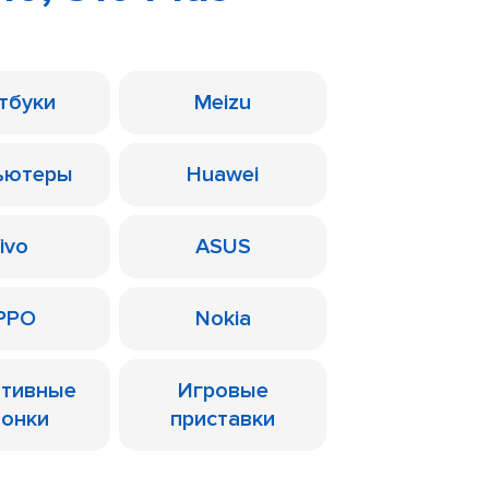
тбуки
Meizu
ьютеры
Huawei
ivo
ASUS
PPO
Nokia
ативные
Игровые
лонки
приставки