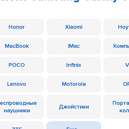
Honor
Xiaomi
Ноу
MacBook
iMac
Комп
POCO
Infinix
V
Lenovo
Motorola
O
еспроводные
Порт
Джойстики
наушники
ко