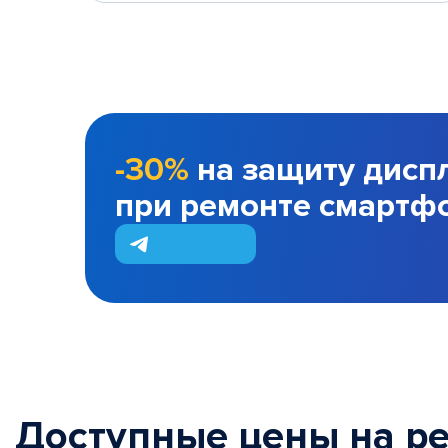
-30%
на защиту дисп
при ремонте смартф
Доступные цены на р