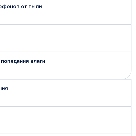
рофонов от пыли
 попадания влаги
ния