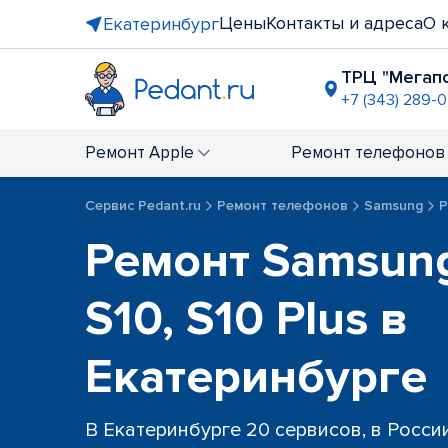
Цены
Контакты и адреса
О 
Екатеринбург
ТРЦ "Мегап
+7 (343) 289-0
ТЦ "Парк 
+7 (343) 317
Ремонт
Apple
Ремонт
телефонов
ТЦ "Алаты
+7 (343) 30
Сервис Pedant.ru
Ремонт телефонов
Samsung
Р
ост. пр-т 
Ремонт Samsung
+7 (343) 301
ост. "Пло
+7 (343) 28
S10, S10 Plus в
ост. "Мет
+7 (343) 305
Екатеринбурге
В Екатеринбурге 20 сервисов, в Росси