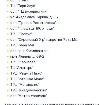
ост. "УрФУ"
ТЦ "Парк Хаус"
ост. "ТЦ Буревестник"
ул. Академика Парина, д. 35
ост. "Проезд Решетникова"
ост. "Площадь 1905 года"
ТРЦ "Глобус"
ост. "Сиреневый б-р" напротив Pizza Mia
ТРЦ "Veer Mall"
ост. пр-т Космонавтов
пр-т Ленина, д. 69/2
ТРЦ "Карнавал"
ТЦ "Алатырь"
ТРЦ "Радуга Парк"
ТЦ "Ботаника Молл"
ТРЦ "Мегаполис"
ТРЦ "Академический"
ост. "Метро Уралмаш"