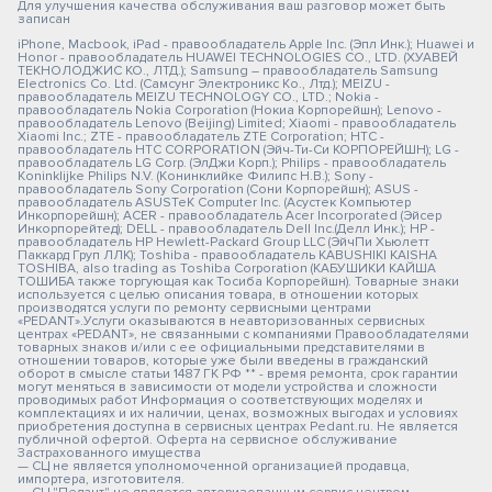
Для улучшения качества обслуживания ваш разговор может быть
записан
iPhone, Macbook, iPad - правообладатель Apple Inc. (Эпл Инк.); Huawei и
Honor - правообладатель HUAWEI TECHNOLOGIES CO., LTD. (ХУАВЕЙ
ТЕКНОЛОДЖИС КО., ЛТД.); Samsung – правообладатель Samsung
Electronics Co. Ltd. (Самсунг Электроникс Ко., Лтд.); MEIZU -
правообладатель MEIZU TECHNOLOGY CO., LTD.; Nokia -
правообладатель Nokia Corporation (Нокиа Корпорейшн); Lenovo -
правообладатель Lenovo (Beijing) Limited; Xiaomi - правообладатель
Xiaomi Inc.; ZTE - правообладатель ZTE Corporation; HTC -
правообладатель HTC CORPORATION (Эйч-Ти-Си КОРПОРЕЙШН); LG -
правообладатель LG Corp. (ЭлДжи Корп.); Philips - правообладатель
Koninklijke Philips N.V. (Конинклийке Филипс Н.В.); Sony -
правообладатель Sony Corporation (Сони Корпорейшн); ASUS -
правообладатель ASUSTeK Computer Inc. (Асустек Компьютер
Инкорпорейшн); ACER - правообладатель Acer Incorporated (Эйсер
Инкорпорейтед); DELL - правообладатель Dell Inc.(Делл Инк.); HP -
правообладатель HP Hewlett-Packard Group LLC (ЭйчПи Хьюлетт
Паккард Груп ЛЛК); Toshiba - правообладатель KABUSHIKI KAISHA
TOSHIBA, also trading as Toshiba Corporation (КАБУШИКИ КАЙША
ТОШИБА также торгующая как Тосиба Корпорейшн). Товарные знаки
используется с целью описания товара, в отношении которых
производятся услуги по ремонту сервисными центрами
«PEDANT».Услуги оказываются в неавторизованных сервисных
центрах «PEDANT», не связанными с компаниями Правообладателями
товарных знаков и/или с ее официальными представителями в
отношении товаров, которые уже были введены в гражданский
оборот в смысле статьи 1487 ГК РФ ** - время ремонта, срок гарантии
могут меняться в зависимости от модели устройства и сложности
проводимых работ Информация о соответствующих моделях и
комплектациях и их наличии, ценах, возможных выгодах и условиях
приобретения доступна в сервисных центрах Pedant.ru. Не является
публичной офертой. Оферта на сервисное обслуживание
Застрахованного имущества
— СЦ не является уполномоченной организацией продавца,
импортера, изготовителя.