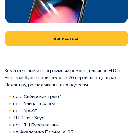
Записаться
Компонентный и программный ремонт девайсов HTC в
Екатеринбурге произведут в 20 сервисных центрах
Педант.ру, расположенных по адресам::
ост. "Сибирский тракт"
ост. "Улица Токарей"
ост. "УрФУ"
ТЦ "Парк Хаус"
ост. "ТЦ Буревестник"
ул. Академика Парина, д. 35