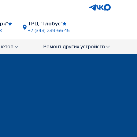
рк"
ТРЦ "Глобус"
8
+7 (343) 239-66-15
izza Mia
ТРЦ "Мегаполис"
+7 (343) 289-02-51
шетов
Ремонт
других устройств
"Сибирский тракт"
3) 305-01-79
зд Решетникова"
35-21
ТЦ "Алатырь"
02-61
+7 (343) 305-73-98
ост. "ТЦ Буревестник"
+7 (343) 289-04-21