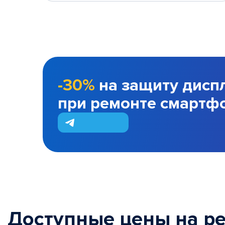
-30%
на защиту дисп
при ремонте смартф
Доступные цены на р