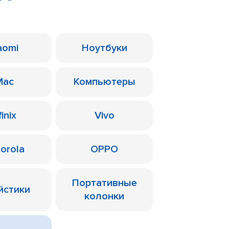
aomi
Ноутбуки
Mac
Компьютеры
finix
Vivo
orola
OPPO
Портативные
йстики
колонки