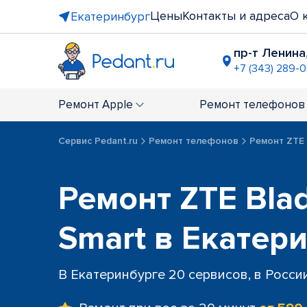
Цены
Контакты и адреса
О 
Екатеринбург
пр-т Ленина,
+7 (343) 289-0
ост. пр-т 
+7 (343) 301
Ремонт
Apple
Ремонт
телефонов
ост. "Мет
+7 (343) 305
Сервис Pedant.ru
Ремонт телефонов
Ремонт ZTE
ТЦ "Ботан
+7 (343) 28
ост. "Улиц
Ремонт ZTE Bla
+7 (343) 30
ул. Академ
Smart в Екатер
+7 (343) 288
В Екатеринбурге 20 сервисов, в Росси