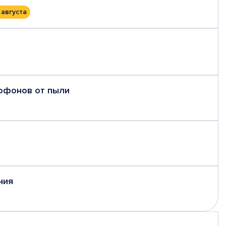
 августа
рофонов от пыли
ния