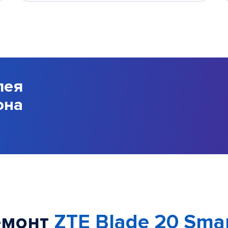
лея
она
емонт
ZTE Blade 20 Sma