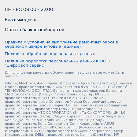
ПН - ВС 09:00 - 22:00
Без выходных
Оплата банковской картой
Правила и условия на выполнение ремонтных работ в
сервисном центре типовые (единые)
Политика обработки персональных данных
Политика обработки персональных данных в ООО
"Цифровой сервис"
Для улучшения качества обслуживания ваш разговор может быть
записан
iPhone, Macbook, iPad - правообладатель Apple Inc. (Эпл Инк.); Huawei и
Honor - правообладатель HUAWEI TECHNOLOGIES CO., LTD. (ХУАВЕЙ
ТЕКНОЛОДЖИС КО., ЛТД.); Samsung – правообладатель Samsung
Electronics Co. Ltd. (Самсунг Электроникс Ко., Лтд.); MEIZU -
правообладатель MEIZU TECHNOLOGY CO., LTD.; Nokia -
правообладатель Nokia Corporation (Нокиа Корпорейшн); Lenovo -
правообладатель Lenovo (Beijing) Limited; Xiaomi - правообладатель
Xiaomi Inc.; ZTE - правообладатель ZTE Corporation; HTC -
правообладатель HTC CORPORATION (Эйч-Ти-Си КОРПОРЕЙШН); LG -
правообладатель LG Corp. (ЭлДжи Корп.); Philips - правообладатель
Koninklijke Philips N.V. (Конинклийке Филипс Н.В.); Sony -
правообладатель Sony Corporation (Сони Корпорейшн); ASUS -
правообладатель ASUSTeK Computer Inc. (Асустек Компьютер
Инкорпорейшн); ACER - правообладатель Acer Incorporated (Эйсер
Инкорпорейтед); DELL - правообладатель Dell Inc.(Делл Инк.); HP -