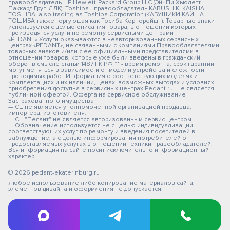
правообладатель HP Hewlett-Packard Group LLC (ЭйчПи Хьюлетт
Паккард Груп ЛЛК); Toshiba - правообладатель KABUSHIKI KAISHA
TOSHIBA, also trading as Toshiba Corporation (КАБУШИКИ КАЙША
ТОШИБА также торгующая как Тосиба Корпорейшн). Товарные знаки
используется с целью описания товара, в отношении которых
производятся услуги по ремонту сервисными центрами
«PEDANT».Услуги оказываются в неавторизованных сервисных
центрах «PEDANT», не связанными с компаниями Правообладателями
товарных знаков и/или с ее официальными представителями в
отношении товаров, которые уже были введены в гражданский
оборот в смысле статьи 1487 ГК РФ ** - время ремонта, срок гарантии
могут меняться в зависимости от модели устройства и сложности
проводимых работ Информация о соответствующих моделях и
комплектациях и их наличии, ценах, возможных выгодах и условиях
приобретения доступна в сервисных центрах Pedant.ru. Не является
публичной офертой. Оферта на сервисное обслуживание
Застрахованного имущества
— СЦ не является уполномоченной организацией продавца,
импортера, изготовителя.
— СЦ "Педант" не является авторизованным сервис центром.
— Обозначение используется не с целью индивидуализации
соответствующих услуг по ремонту и введения посетителей в
заблуждение, а с целью информирования потребителей о
предоставляемых услугах в отношении техники правообладателей.
Вся информация на сайте носит исключительно информационный
характер.
© 2026 pedant-ekaterinburg.ru
Любое использование либо копирование материалов сайта,
элементов дизайна и оформления не допускается.