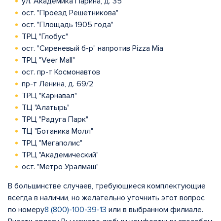
ул. Академика Парина, д. 35
ост. "Проезд Решетникова"
ост. "Площадь 1905 года"
ТРЦ "Глобус"
ост. "Сиреневый б-р" напротив Pizza Mia
ТРЦ "Veer Mall"
ост. пр-т Космонавтов
пр-т Ленина, д. 69/2
ТРЦ "Карнавал"
ТЦ "Алатырь"
ТРЦ "Радуга Парк"
ТЦ "Ботаника Молл"
ТРЦ "Мегаполис"
ТРЦ "Академический"
ост. "Метро Уралмаш"
В большинстве случаев, требующиеся комплектующие
всегда в наличии, но желательно уточнить этот вопрос
по номеру
8 (800)-100-39-13
или в выбранном филиале.