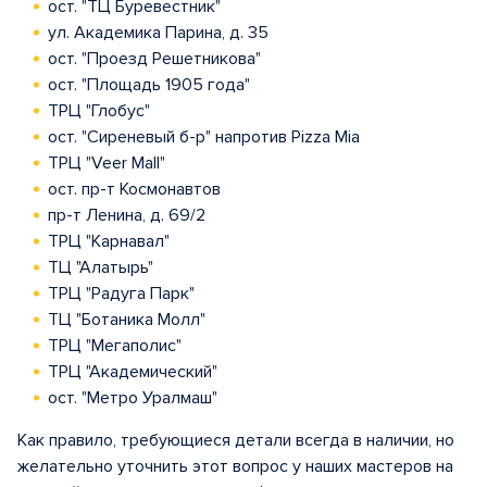
ост. "ТЦ Буревестник"
ул. Академика Парина, д. 35
ост. "Проезд Решетникова"
ост. "Площадь 1905 года"
ТРЦ "Глобус"
ост. "Сиреневый б-р" напротив Pizza Mia
ТРЦ "Veer Mall"
ост. пр-т Космонавтов
пр-т Ленина, д. 69/2
ТРЦ "Карнавал"
ТЦ "Алатырь"
ТРЦ "Радуга Парк"
ТЦ "Ботаника Молл"
ТРЦ "Мегаполис"
ТРЦ "Академический"
ост. "Метро Уралмаш"
Как правило, требующиеся детали всегда в наличии, но
желательно уточнить этот вопрос у наших мастеров на