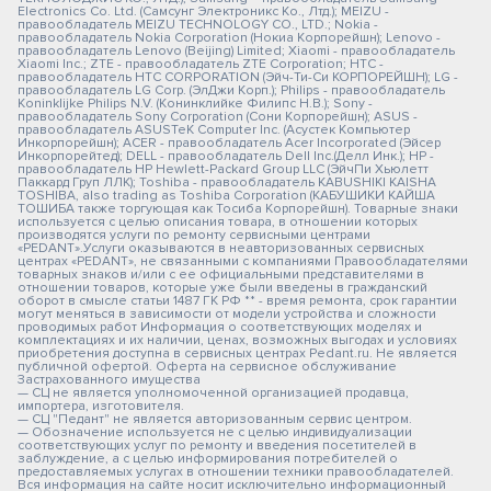
Electronics Co. Ltd. (Самсунг Электроникс Ко., Лтд.); MEIZU -
правообладатель MEIZU TECHNOLOGY CO., LTD.; Nokia -
правообладатель Nokia Corporation (Нокиа Корпорейшн); Lenovo -
правообладатель Lenovo (Beijing) Limited; Xiaomi - правообладатель
Xiaomi Inc.; ZTE - правообладатель ZTE Corporation; HTC -
правообладатель HTC CORPORATION (Эйч-Ти-Си КОРПОРЕЙШН); LG -
правообладатель LG Corp. (ЭлДжи Корп.); Philips - правообладатель
Koninklijke Philips N.V. (Конинклийке Филипс Н.В.); Sony -
правообладатель Sony Corporation (Сони Корпорейшн); ASUS -
правообладатель ASUSTeK Computer Inc. (Асустек Компьютер
Инкорпорейшн); ACER - правообладатель Acer Incorporated (Эйсер
Инкорпорейтед); DELL - правообладатель Dell Inc.(Делл Инк.); HP -
правообладатель HP Hewlett-Packard Group LLC (ЭйчПи Хьюлетт
Паккард Груп ЛЛК); Toshiba - правообладатель KABUSHIKI KAISHA
TOSHIBA, also trading as Toshiba Corporation (КАБУШИКИ КАЙША
ТОШИБА также торгующая как Тосиба Корпорейшн). Товарные знаки
используется с целью описания товара, в отношении которых
производятся услуги по ремонту сервисными центрами
«PEDANT».Услуги оказываются в неавторизованных сервисных
центрах «PEDANT», не связанными с компаниями Правообладателями
товарных знаков и/или с ее официальными представителями в
отношении товаров, которые уже были введены в гражданский
оборот в смысле статьи 1487 ГК РФ ** - время ремонта, срок гарантии
могут меняться в зависимости от модели устройства и сложности
проводимых работ Информация о соответствующих моделях и
комплектациях и их наличии, ценах, возможных выгодах и условиях
приобретения доступна в сервисных центрах Pedant.ru. Не является
публичной офертой. Оферта на сервисное обслуживание
Застрахованного имущества
— СЦ не является уполномоченной организацией продавца,
импортера, изготовителя.
— СЦ "Педант" не является авторизованным сервис центром.
— Обозначение используется не с целью индивидуализации
соответствующих услуг по ремонту и введения посетителей в
заблуждение, а с целью информирования потребителей о
предоставляемых услугах в отношении техники правообладателей.
Вся информация на сайте носит исключительно информационный