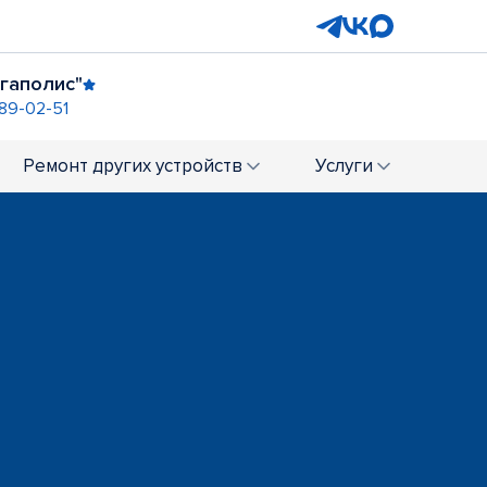
гаполис"
289-02-51
арина, д. 35
Ремонт
других устройств
Услуги
уга Парк"
ост. "Улица Токарей"
89-03-98
+7 (343) 300-98-33
ТРЦ "Veer Mall"
+7 (343) 289-21-46
ТРЦ "Глобус"
-61
+7 (343) 239-66-15
"Метро Уралмаш"
ТЦ "Алатырь"
3) 305-71-88
+7 (343) 305-73-98