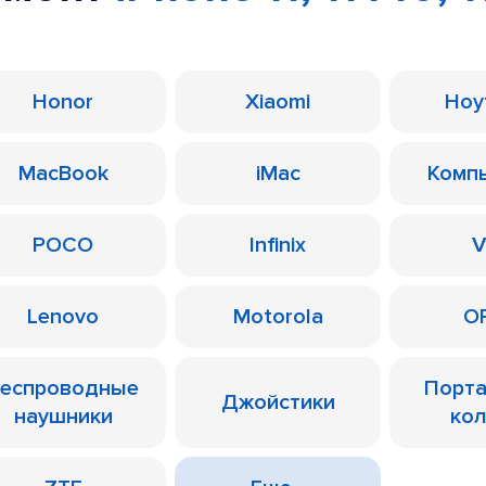
Honor
Xiaomi
Ноу
MacBook
iMac
Комп
POCO
Infinix
V
Lenovo
Motorola
O
еспроводные
Порт
Джойстики
наушники
ко