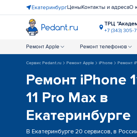
Цены
Контакты и адреса
О 
Екатеринбург
ТРЦ "Акаде
+7 (343) 305-7
ост. "Сире
+7 (343) 305
Ремонт
Apple
Ремонт
телефонов
ост. пр-т 
+7 (343) 301
Сервис Pedant.ru
Ремонт Apple
iPhone
Ремонт iP
ост. "Пло
Ремонт iPhone 11
+7 (343) 28
пр-т Ленин
+7 (343) 289
11 Pro Max в
ост. "Сиби
+7 (343) 30
Екатеринбурге
В Екатеринбурге 20 сервисов, в Росси