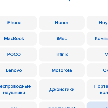
iPhone
Honor
Ноу
MacBook
iMac
Комп
POCO
Infinix
V
Lenovo
Motorola
O
еспроводные
Порт
Джойстики
наушники
ко