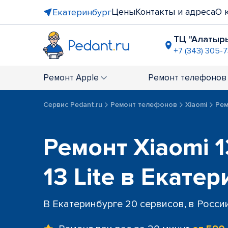
Цены
Контакты и адреса
О 
Екатеринбург
ТЦ "Алатыр
+7 (343) 305-
ТРЦ "Раду
+7 (343) 28
Ремонт
Apple
Ремонт
телефонов
ост. "Мет
+7 (343) 305
Сервис Pedant.ru
Ремонт телефонов
Xiaomi
Рем
ТЦ "Ботан
+7 (343) 28
ост. "ТЦ Б
Ремонт Xiaomi 13
+7 (343) 289
ост. "Про
13 Lite в Екате
+7 (343) 288
В Екатеринбурге 20 сервисов, в Росси