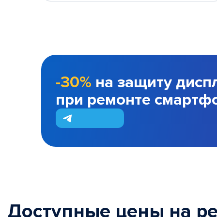
-30%
на защиту дисп
при ремонте смартф
Доступные цены на р