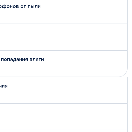
рофонов от пыли
 попадания влаги
ния