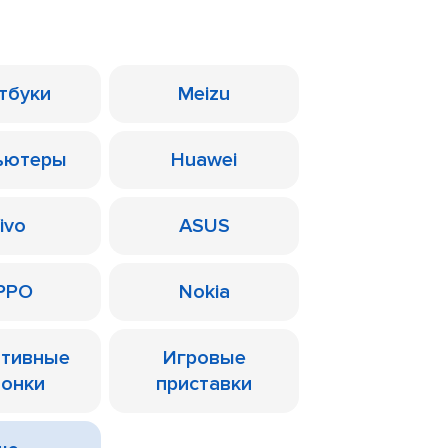
тбуки
Meizu
ьютеры
Huawei
ivo
ASUS
PPO
Nokia
ативные
Игровые
лонки
приставки