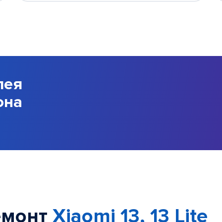
лея
она
емонт
Xiaomi 13, 13 Lite