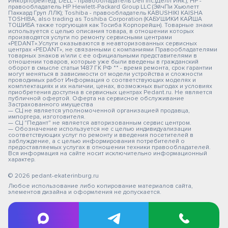
Инкорпорейтед); DELL - правообладатель Dell Inc.(Делл Инк.); HP -
правообладатель HP Hewlett-Packard Group LLC (ЭйчПи Хьюлетт
Паккард Груп ЛЛК); Toshiba - правообладатель KABUSHIKI KAISHA
TOSHIBA, also trading as Toshiba Corporation (КАБУШИКИ КАЙША
ТОШИБА также торгующая как Тосиба Корпорейшн). Товарные знаки
используется с целью описания товара, в отношении которых
производятся услуги по ремонту сервисными центрами
«PEDANT».Услуги оказываются в неавторизованных сервисных
центрах «PEDANT», не связанными с компаниями Правообладателями
товарных знаков и/или с ее официальными представителями в
отношении товаров, которые уже были введены в гражданский
оборот в смысле статьи 1487 ГК РФ ** - время ремонта, срок гарантии
могут меняться в зависимости от модели устройства и сложности
проводимых работ Информация о соответствующих моделях и
комплектациях и их наличии, ценах, возможных выгодах и условиях
приобретения доступна в сервисных центрах Pedant.ru. Не является
публичной офертой. Оферта на сервисное обслуживание
Застрахованного имущества
— СЦ не является уполномоченной организацией продавца,
импортера, изготовителя.
— СЦ "Педант" не является авторизованным сервис центром.
— Обозначение используется не с целью индивидуализации
соответствующих услуг по ремонту и введения посетителей в
заблуждение, а с целью информирования потребителей о
предоставляемых услугах в отношении техники правообладателей.
Вся информация на сайте носит исключительно информационный
характер.
© 2026 pedant-ekaterinburg.ru
Любое использование либо копирование материалов сайта,
элементов дизайна и оформления не допускается.