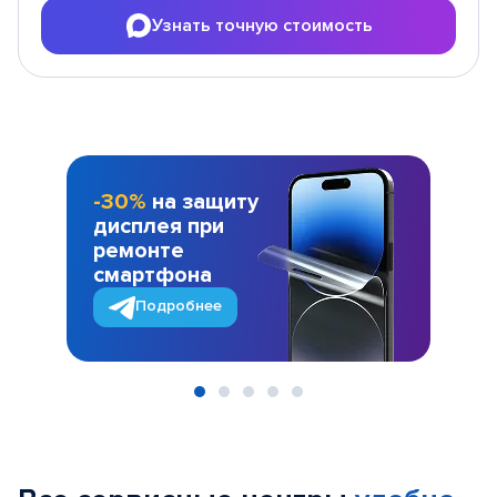
Узнать точную стоимость
-30%
на защиту
дисплея при
ремонте
смартфона
Подробнее
Item
1
of