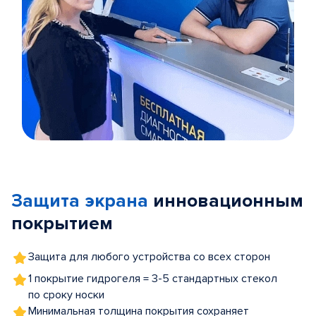
Item
1
of
Защита экрана
инновационным
5
покрытием
Защита для любого устройства со всех сторон
1 покрытие гидрогеля = 3-5 стандартных стекол
по сроку носки
Минимальная толщина покрытия сохраняет