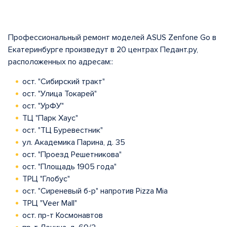
Профессиональный ремонт моделей ASUS Zenfone Go в
Екатеринбурге произведут в 20 центрах Педант.ру,
расположенных по адресам::
ост. "Сибирский тракт"
ост. "Улица Токарей"
ост. "УрФУ"
ТЦ "Парк Хаус"
ост. "ТЦ Буревестник"
ул. Академика Парина, д. 35
ост. "Проезд Решетникова"
ост. "Площадь 1905 года"
ТРЦ "Глобус"
ост. "Сиреневый б-р" напротив Pizza Mia
ТРЦ "Veer Mall"
ост. пр-т Космонавтов