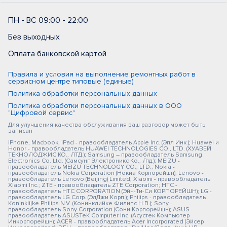
ПН - ВС 09:00 - 22:00
Без выходных
Оплата банковской картой
Правила и условия на выполнение ремонтных работ в
сервисном центре типовые (единые)
Политика обработки персональных данных
Политика обработки персональных данных в ООО
"Цифровой сервис"
Для улучшения качества обслуживания ваш разговор может быть
записан
iPhone, Macbook, iPad - правообладатель Apple Inc. (Эпл Инк.); Huawei и
Honor - правообладатель HUAWEI TECHNOLOGIES CO., LTD. (ХУАВЕЙ
ТЕКНОЛОДЖИС КО., ЛТД.); Samsung – правообладатель Samsung
Electronics Co. Ltd. (Самсунг Электроникс Ко., Лтд.); MEIZU -
правообладатель MEIZU TECHNOLOGY CO., LTD.; Nokia -
правообладатель Nokia Corporation (Нокиа Корпорейшн); Lenovo -
правообладатель Lenovo (Beijing) Limited; Xiaomi - правообладатель
Xiaomi Inc.; ZTE - правообладатель ZTE Corporation; HTC -
правообладатель HTC CORPORATION (Эйч-Ти-Си КОРПОРЕЙШН); LG -
правообладатель LG Corp. (ЭлДжи Корп.); Philips - правообладатель
Koninklijke Philips N.V. (Конинклийке Филипс Н.В.); Sony -
правообладатель Sony Corporation (Сони Корпорейшн); ASUS -
правообладатель ASUSTeK Computer Inc. (Асустек Компьютер
Инкорпорейшн); ACER - правообладатель Acer Incorporated (Эйсер