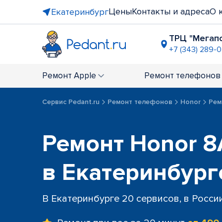
Цены
Контакты и адреса
О 
Екатеринбург
ТРЦ "Мегап
+7 (343) 289-0
пр-т Ленин
+7 (343) 289
Ремонт
Apple
Ремонт
телефонов
ТРЦ "Глоб
+7 (343) 23
Сервис Pedant.ru
Ремонт телефонов
Honor
Рем
ост. "Сире
+7 (343) 305
ост. "Сиби
Ремонт Honor 8A
+7 (343) 30
ул. Академ
в Екатеринбург
+7 (343) 288
В Екатеринбурге 20 сервисов, в Росси