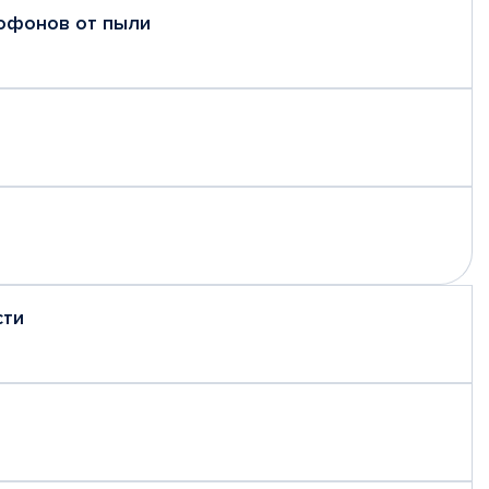
рофонов от пыли
сти