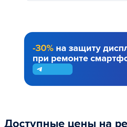
-30%
на защиту дисп
при ремонте смартф
Доступные цены на р