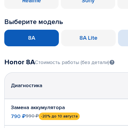
Realme
Sony
Выберите модель
8A
8A Lite
Honor 8A
Стоимость работы (без детали)
Диагностика
Замена аккумулятора
790 ₽
990 ₽
-20%
до 10 августа