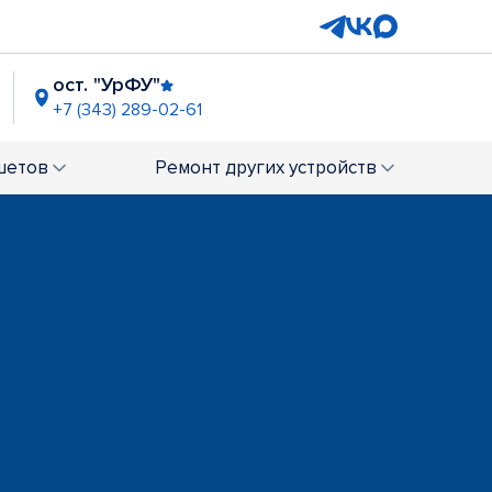
ост. "УрФУ"
+7 (343) 289-02-61
рь"
ост. "Метро Уралмаш"
5-73-98
+7 (343) 305-71-88
шетов
Ремонт
других устройств
смонавтов
-31
арей"
ост. "Проезд Решетникова"
3
+7 (343) 288-35-21
"Карнавал"
ТЦ "Ботаника Молл"
3) 289-02-63
+7 (343) 289-02-58