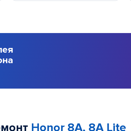
лея
она
емонт
Honor 8A, 8A Lite