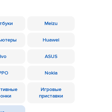
тбуки
Meizu
ьютеры
Huawei
ivo
ASUS
PPO
Nokia
ативные
Игровые
лонки
приставки