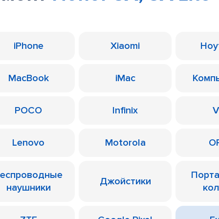
iPhone
Xiaomi
Ноу
MacBook
iMac
Комп
POCO
Infinix
V
Lenovo
Motorola
O
еспроводные
Порт
Джойстики
наушники
ко