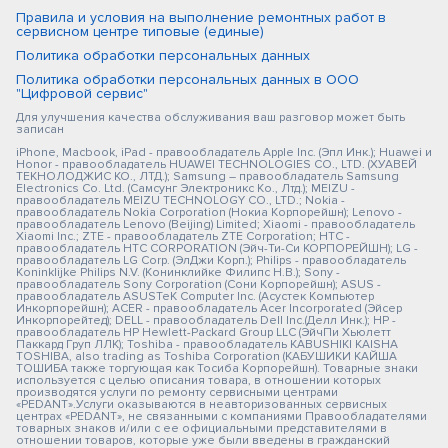
Правила и условия на выполнение ремонтных работ в
сервисном центре типовые (единые)
Политика обработки персональных данных
Политика обработки персональных данных в ООО
"Цифровой сервис"
Для улучшения качества обслуживания ваш разговор может быть
записан
iPhone, Macbook, iPad - правообладатель Apple Inc. (Эпл Инк.); Huawei и
Honor - правообладатель HUAWEI TECHNOLOGIES CO., LTD. (ХУАВЕЙ
ТЕКНОЛОДЖИС КО., ЛТД.); Samsung – правообладатель Samsung
Electronics Co. Ltd. (Самсунг Электроникс Ко., Лтд.); MEIZU -
правообладатель MEIZU TECHNOLOGY CO., LTD.; Nokia -
правообладатель Nokia Corporation (Нокиа Корпорейшн); Lenovo -
правообладатель Lenovo (Beijing) Limited; Xiaomi - правообладатель
Xiaomi Inc.; ZTE - правообладатель ZTE Corporation; HTC -
правообладатель HTC CORPORATION (Эйч-Ти-Си КОРПОРЕЙШН); LG -
правообладатель LG Corp. (ЭлДжи Корп.); Philips - правообладатель
Koninklijke Philips N.V. (Конинклийке Филипс Н.В.); Sony -
правообладатель Sony Corporation (Сони Корпорейшн); ASUS -
правообладатель ASUSTeK Computer Inc. (Асустек Компьютер
Инкорпорейшн); ACER - правообладатель Acer Incorporated (Эйсер
Инкорпорейтед); DELL - правообладатель Dell Inc.(Делл Инк.); HP -
правообладатель HP Hewlett-Packard Group LLC (ЭйчПи Хьюлетт
Паккард Груп ЛЛК); Toshiba - правообладатель KABUSHIKI KAISHA
TOSHIBA, also trading as Toshiba Corporation (КАБУШИКИ КАЙША
ТОШИБА также торгующая как Тосиба Корпорейшн). Товарные знаки
используется с целью описания товара, в отношении которых
производятся услуги по ремонту сервисными центрами
«PEDANT».Услуги оказываются в неавторизованных сервисных
центрах «PEDANT», не связанными с компаниями Правообладателями
товарных знаков и/или с ее официальными представителями в
отношении товаров, которые уже были введены в гражданский