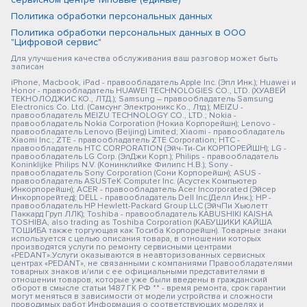
Политика обработки персональных данных
Политика обработки персональных данных в ООО
"Цифровой сервис"
Для улучшения качества обслуживания ваш разговор может быть
записан
iPhone, Macbook, iPad - правообладатель Apple Inc. (Эпл Инк.); Huawei и
Honor - правообладатель HUAWEI TECHNOLOGIES CO., LTD. (ХУАВЕЙ
ТЕКНОЛОДЖИС КО., ЛТД.); Samsung – правообладатель Samsung
Electronics Co. Ltd. (Самсунг Электроникс Ко., Лтд.); MEIZU -
правообладатель MEIZU TECHNOLOGY CO., LTD.; Nokia -
правообладатель Nokia Corporation (Нокиа Корпорейшн); Lenovo -
правообладатель Lenovo (Beijing) Limited; Xiaomi - правообладатель
Xiaomi Inc.; ZTE - правообладатель ZTE Corporation; HTC -
правообладатель HTC CORPORATION (Эйч-Ти-Си КОРПОРЕЙШН); LG -
правообладатель LG Corp. (ЭлДжи Корп.); Philips - правообладатель
Koninklijke Philips N.V. (Конинклийке Филипс Н.В.); Sony -
правообладатель Sony Corporation (Сони Корпорейшн); ASUS -
правообладатель ASUSTeK Computer Inc. (Асустек Компьютер
Инкорпорейшн); ACER - правообладатель Acer Incorporated (Эйсер
Инкорпорейтед); DELL - правообладатель Dell Inc.(Делл Инк.); HP -
правообладатель HP Hewlett-Packard Group LLC (ЭйчПи Хьюлетт
Паккард Груп ЛЛК); Toshiba - правообладатель KABUSHIKI KAISHA
TOSHIBA, also trading as Toshiba Corporation (КАБУШИКИ КАЙША
ТОШИБА также торгующая как Тосиба Корпорейшн). Товарные знаки
используется с целью описания товара, в отношении которых
производятся услуги по ремонту сервисными центрами
«PEDANT».Услуги оказываются в неавторизованных сервисных
центрах «PEDANT», не связанными с компаниями Правообладателями
товарных знаков и/или с ее официальными представителями в
отношении товаров, которые уже были введены в гражданский
оборот в смысле статьи 1487 ГК РФ ** - время ремонта, срок гарантии
могут меняться в зависимости от модели устройства и сложности
проводимых работ Информация о соответствующих моделях и