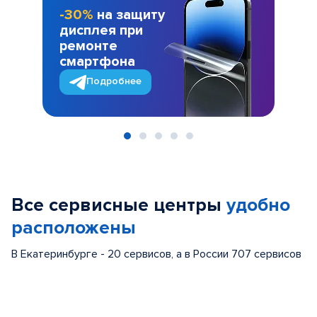
-30%
на защиту
дисплея при
ремонте
смартфона
Подробнее
Item
1
of
Все сервисные центры
удобно
5
расположены
В Екатеринбурге - 20 сервисов, а в России 707 сервисов