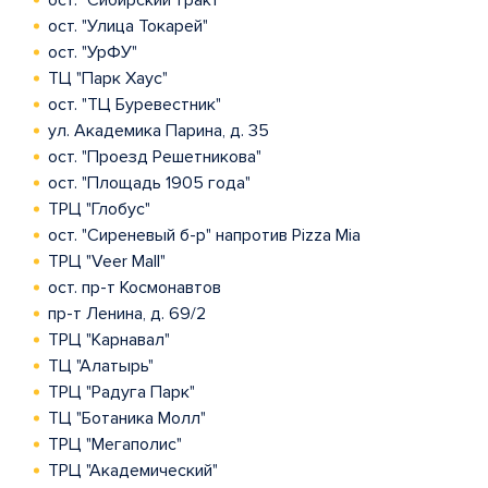
ост. "Сибирский тракт"
ост. "Улица Токарей"
ост. "УрФУ"
ТЦ "Парк Хаус"
ост. "ТЦ Буревестник"
ул. Академика Парина, д. 35
ост. "Проезд Решетникова"
ост. "Площадь 1905 года"
ТРЦ "Глобус"
ост. "Сиреневый б-р" напротив Pizza Mia
ТРЦ "Veer Mall"
ост. пр-т Космонавтов
пр-т Ленина, д. 69/2
ТРЦ "Карнавал"
ТЦ "Алатырь"
ТРЦ "Радуга Парк"
ТЦ "Ботаника Молл"
ТРЦ "Мегаполис"
ТРЦ "Академический"