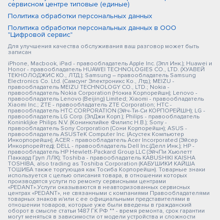
сервисном центре типовые (единые)
Политика обработки персональных данных
Политика обработки персональных данных в ООО
"Цифровой сервис"
Для улучшения качества обслуживания ваш разговор может быть
записан
iPhone, Macbook, iPad - правообладатель Apple Inc. (Эпл Инк.); Huawei и
Honor - правообладатель HUAWEI TECHNOLOGIES CO., LTD. (ХУАВЕЙ
ТЕКНОЛОДЖИС КО., ЛТД.); Samsung – правообладатель Samsung
Electronics Co. Ltd. (Самсунг Электроникс Ко., Лтд.); MEIZU -
правообладатель MEIZU TECHNOLOGY CO., LTD.; Nokia -
правообладатель Nokia Corporation (Нокиа Корпорейшн); Lenovo -
правообладатель Lenovo (Beijing) Limited; Xiaomi - правообладатель
Xiaomi Inc.; ZTE - правообладатель ZTE Corporation; HTC -
правообладатель HTC CORPORATION (Эйч-Ти-Си КОРПОРЕЙШН); LG -
правообладатель LG Corp. (ЭлДжи Корп.); Philips - правообладатель
Koninklijke Philips N.V. (Конинклийке Филипс Н.В.); Sony -
правообладатель Sony Corporation (Сони Корпорейшн); ASUS -
правообладатель ASUSTeK Computer Inc. (Асустек Компьютер
Инкорпорейшн); ACER - правообладатель Acer Incorporated (Эйсер
Инкорпорейтед); DELL - правообладатель Dell Inc.(Делл Инк.); HP -
правообладатель HP Hewlett-Packard Group LLC (ЭйчПи Хьюлетт
Паккард Груп ЛЛК); Toshiba - правообладатель KABUSHIKI KAISHA
TOSHIBA, also trading as Toshiba Corporation (КАБУШИКИ КАЙША
ТОШИБА также торгующая как Тосиба Корпорейшн). Товарные знаки
используется с целью описания товара, в отношении которых
производятся услуги по ремонту сервисными центрами
«PEDANT».Услуги оказываются в неавторизованных сервисных
центрах «PEDANT», не связанными с компаниями Правообладателями
товарных знаков и/или с ее официальными представителями в
отношении товаров, которые уже были введены в гражданский
оборот в смысле статьи 1487 ГК РФ ** - время ремонта, срок гарантии
могут меняться в зависимости от модели устройства и сложности