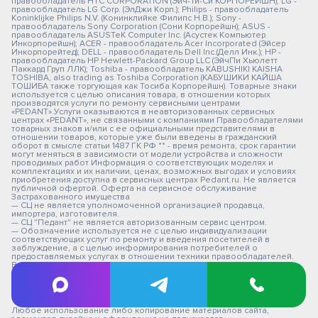
правообладатель HTC CORPORATION (Эйч-Ти-Си КОРПОРЕЙШН); LG -
правообладатель LG Corp. (ЭлДжи Корп.); Philips - правообладатель
Koninklijke Philips N.V. (Конинклийке Филипс Н.В.); Sony -
правообладатель Sony Corporation (Сони Корпорейшн); ASUS -
правообладатель ASUSTeK Computer Inc. (Асустек Компьютер
Инкорпорейшн); ACER - правообладатель Acer Incorporated (Эйсер
Инкорпорейтед); DELL - правообладатель Dell Inc.(Делл Инк.); HP -
правообладатель HP Hewlett-Packard Group LLC (ЭйчПи Хьюлетт
Паккард Груп ЛЛК); Toshiba - правообладатель KABUSHIKI KAISHA
TOSHIBA, also trading as Toshiba Corporation (КАБУШИКИ КАЙША
ТОШИБА также торгующая как Тосиба Корпорейшн). Товарные знаки
используется с целью описания товара, в отношении которых
производятся услуги по ремонту сервисными центрами
«PEDANT».Услуги оказываются в неавторизованных сервисных
центрах «PEDANT», не связанными с компаниями Правообладателями
товарных знаков и/или с ее официальными представителями в
отношении товаров, которые уже были введены в гражданский
оборот в смысле статьи 1487 ГК РФ ** - время ремонта, срок гарантии
могут меняться в зависимости от модели устройства и сложности
проводимых работ Информация о соответствующих моделях и
комплектациях и их наличии, ценах, возможных выгодах и условиях
приобретения доступна в сервисных центрах Pedant.ru. Не является
публичной офертой. Оферта на сервисное обслуживание
Застрахованного имущества
— СЦ не является уполномоченной организацией продавца,
импортера, изготовителя.
— СЦ "Педант" не является авторизованным сервис центром.
— Обозначение используется не с целью индивидуализации
соответствующих услуг по ремонту и введения посетителей в
заблуждение, а с целью информирования потребителей о
предоставляемых услугах в отношении техники правообладателей.
Вся информация на сайте носит исключительно информационный
характер.
© 2026 pedant-ekaterinburg.ru
Любое использование либо копирование материалов сайта,