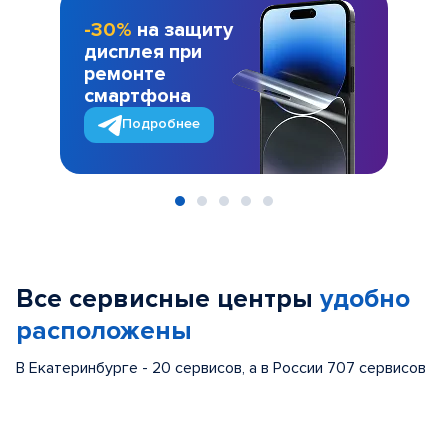
-30%
на защиту
дисплея при
ремонте
смартфона
Подробнее
Item
1
of
Все сервисные центры
удобно
5
расположены
В Екатеринбурге - 20 сервисов, а в России 707 сервисов