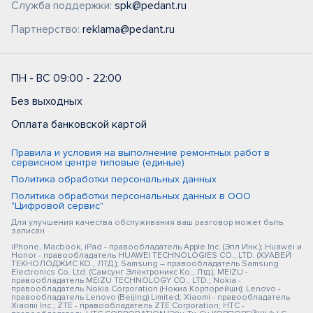
Служба поддержки:
spk@pedant.ru
Партнерство:
reklama@pedant.ru
ПН - ВС 09:00 - 22:00
Без выходных
Оплата банковской картой
Правила и условия на выполнение ремонтных работ в
сервисном центре типовые (единые)
Политика обработки персональных данных
Политика обработки персональных данных в ООО
"Цифровой сервис"
Для улучшения качества обслуживания ваш разговор может быть
записан
iPhone, Macbook, iPad - правообладатель Apple Inc. (Эпл Инк.); Huawei и
Honor - правообладатель HUAWEI TECHNOLOGIES CO., LTD. (ХУАВЕЙ
ТЕКНОЛОДЖИС КО., ЛТД.); Samsung – правообладатель Samsung
Electronics Co. Ltd. (Самсунг Электроникс Ко., Лтд.); MEIZU -
правообладатель MEIZU TECHNOLOGY CO., LTD.; Nokia -
правообладатель Nokia Corporation (Нокиа Корпорейшн); Lenovo -
правообладатель Lenovo (Beijing) Limited; Xiaomi - правообладатель
Xiaomi Inc.; ZTE - правообладатель ZTE Corporation; HTC -