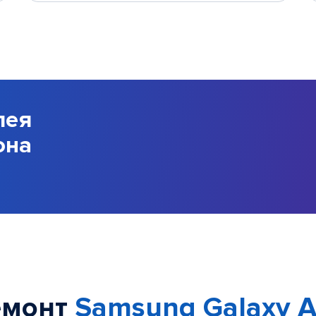
лея
она
емонт
Samsung Galaxy A