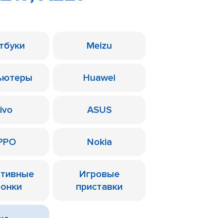
тбуки
Meizu
ьютеры
Huawei
ivo
ASUS
PPO
Nokia
ативные
Игровые
лонки
приставки