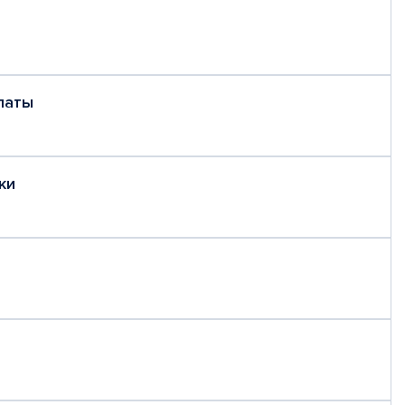
латы
ки