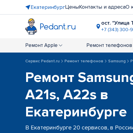
Цены
Контакты и адреса
О 
Екатеринбург
ост. "Улица 
+7 (343) 300-
ост. пр-т 
+7 (343) 301
Ремонт
Apple
Ремонт
телефонов
ТРЦ "Veer 
+7 (343) 289
Сервис Pedant.ru
Ремонт телефонов
Samsung
Р
ТРЦ "Карн
Ремонт Samsung
+7 (343) 28
ост. "Пло
+7 (343) 28
A21s, A22s в
ост. "Сиби
+7 (343) 30
Екатеринбурге
В Екатеринбурге 20 сервисов, в Росси