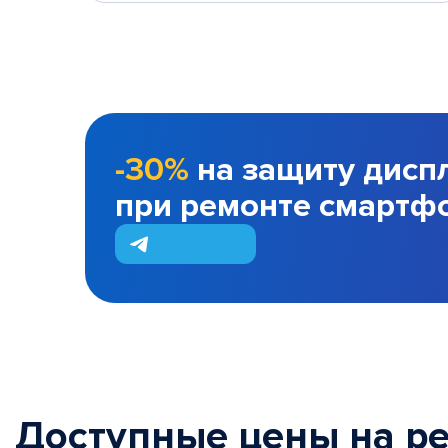
-30%
на защиту дисп
при ремонте смартф
Доступные цены на р