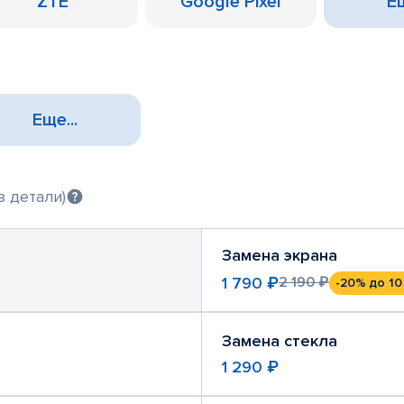
ZTE
Google Pixel
Ещ
Еще...
з детали)
Замена экрана
1 790 ₽
2 190 ₽
-20%
до 10
Замена стекла
1 290 ₽