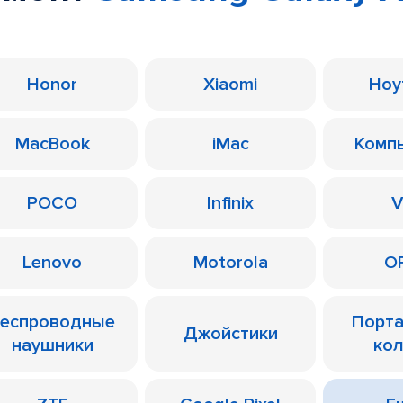
Honor
Xiaomi
Ноу
MacBook
iMac
Комп
POCO
Infinix
V
Lenovo
Motorola
O
еспроводные
Порт
Джойстики
наушники
ко