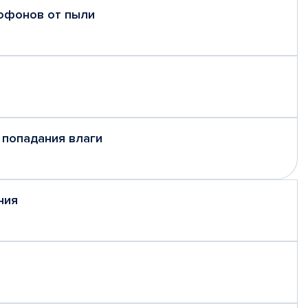
рофонов от пыли
 попадания влаги
ния