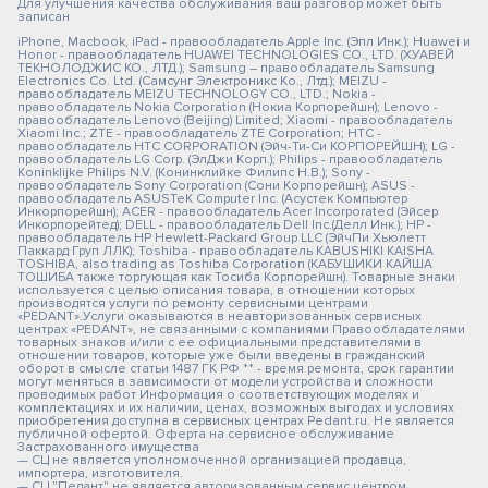
Для улучшения качества обслуживания ваш разговор может быть
записан
iPhone, Macbook, iPad - правообладатель Apple Inc. (Эпл Инк.); Huawei и
Honor - правообладатель HUAWEI TECHNOLOGIES CO., LTD. (ХУАВЕЙ
ТЕКНОЛОДЖИС КО., ЛТД.); Samsung – правообладатель Samsung
Electronics Co. Ltd. (Самсунг Электроникс Ко., Лтд.); MEIZU -
правообладатель MEIZU TECHNOLOGY CO., LTD.; Nokia -
правообладатель Nokia Corporation (Нокиа Корпорейшн); Lenovo -
правообладатель Lenovo (Beijing) Limited; Xiaomi - правообладатель
Xiaomi Inc.; ZTE - правообладатель ZTE Corporation; HTC -
правообладатель HTC CORPORATION (Эйч-Ти-Си КОРПОРЕЙШН); LG -
правообладатель LG Corp. (ЭлДжи Корп.); Philips - правообладатель
Koninklijke Philips N.V. (Конинклийке Филипс Н.В.); Sony -
правообладатель Sony Corporation (Сони Корпорейшн); ASUS -
правообладатель ASUSTeK Computer Inc. (Асустек Компьютер
Инкорпорейшн); ACER - правообладатель Acer Incorporated (Эйсер
Инкорпорейтед); DELL - правообладатель Dell Inc.(Делл Инк.); HP -
правообладатель HP Hewlett-Packard Group LLC (ЭйчПи Хьюлетт
Паккард Груп ЛЛК); Toshiba - правообладатель KABUSHIKI KAISHA
TOSHIBA, also trading as Toshiba Corporation (КАБУШИКИ КАЙША
ТОШИБА также торгующая как Тосиба Корпорейшн). Товарные знаки
используется с целью описания товара, в отношении которых
производятся услуги по ремонту сервисными центрами
«PEDANT».Услуги оказываются в неавторизованных сервисных
центрах «PEDANT», не связанными с компаниями Правообладателями
товарных знаков и/или с ее официальными представителями в
отношении товаров, которые уже были введены в гражданский
оборот в смысле статьи 1487 ГК РФ ** - время ремонта, срок гарантии
могут меняться в зависимости от модели устройства и сложности
проводимых работ Информация о соответствующих моделях и
комплектациях и их наличии, ценах, возможных выгодах и условиях
приобретения доступна в сервисных центрах Pedant.ru. Не является
публичной офертой. Оферта на сервисное обслуживание
Застрахованного имущества
— СЦ не является уполномоченной организацией продавца,
импортера, изготовителя.
— СЦ "Педант" не является авторизованным сервис центром.