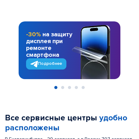
-30%
на защиту
дисплея при
ремонте
смартфона
Подробнее
Item
1
of
Все сервисные центры
удобно
5
расположены