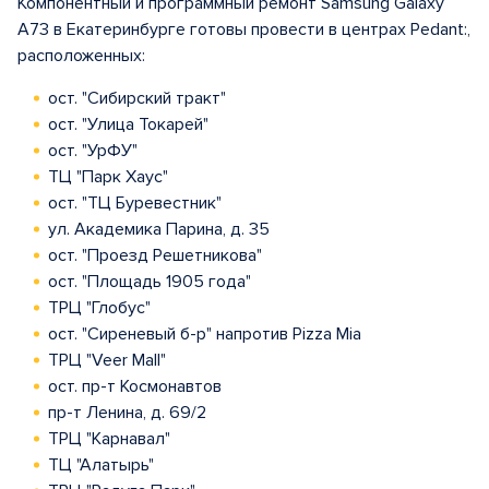
Компонентный и программный ремонт Samsung Galaxy
A73 в Екатеринбурге готовы провести в центрах Pedant:,
расположенных:
ост. "Сибирский тракт"
ост. "Улица Токарей"
ост. "УрФУ"
ТЦ "Парк Хаус"
ост. "ТЦ Буревестник"
ул. Академика Парина, д. 35
ост. "Проезд Решетникова"
ост. "Площадь 1905 года"
ТРЦ "Глобус"
ост. "Сиреневый б-р" напротив Pizza Mia
ТРЦ "Veer Mall"
ост. пр-т Космонавтов
пр-т Ленина, д. 69/2
ТРЦ "Карнавал"
ТЦ "Алатырь"