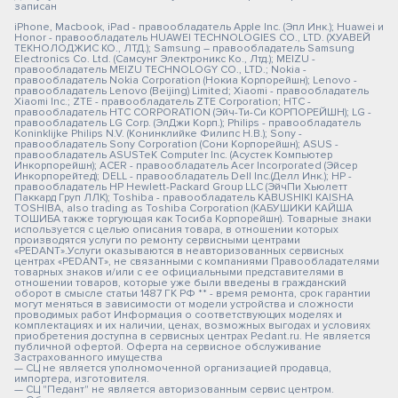
записан
iPhone, Macbook, iPad - правообладатель Apple Inc. (Эпл Инк.); Huawei и
Honor - правообладатель HUAWEI TECHNOLOGIES CO., LTD. (ХУАВЕЙ
ТЕКНОЛОДЖИС КО., ЛТД.); Samsung – правообладатель Samsung
Electronics Co. Ltd. (Самсунг Электроникс Ко., Лтд.); MEIZU -
правообладатель MEIZU TECHNOLOGY CO., LTD.; Nokia -
правообладатель Nokia Corporation (Нокиа Корпорейшн); Lenovo -
правообладатель Lenovo (Beijing) Limited; Xiaomi - правообладатель
Xiaomi Inc.; ZTE - правообладатель ZTE Corporation; HTC -
правообладатель HTC CORPORATION (Эйч-Ти-Си КОРПОРЕЙШН); LG -
правообладатель LG Corp. (ЭлДжи Корп.); Philips - правообладатель
Koninklijke Philips N.V. (Конинклийке Филипс Н.В.); Sony -
правообладатель Sony Corporation (Сони Корпорейшн); ASUS -
правообладатель ASUSTeK Computer Inc. (Асустек Компьютер
Инкорпорейшн); ACER - правообладатель Acer Incorporated (Эйсер
Инкорпорейтед); DELL - правообладатель Dell Inc.(Делл Инк.); HP -
правообладатель HP Hewlett-Packard Group LLC (ЭйчПи Хьюлетт
Паккард Груп ЛЛК); Toshiba - правообладатель KABUSHIKI KAISHA
TOSHIBA, also trading as Toshiba Corporation (КАБУШИКИ КАЙША
ТОШИБА также торгующая как Тосиба Корпорейшн). Товарные знаки
используется с целью описания товара, в отношении которых
производятся услуги по ремонту сервисными центрами
«PEDANT».Услуги оказываются в неавторизованных сервисных
центрах «PEDANT», не связанными с компаниями Правообладателями
товарных знаков и/или с ее официальными представителями в
отношении товаров, которые уже были введены в гражданский
оборот в смысле статьи 1487 ГК РФ ** - время ремонта, срок гарантии
могут меняться в зависимости от модели устройства и сложности
проводимых работ Информация о соответствующих моделях и
комплектациях и их наличии, ценах, возможных выгодах и условиях
приобретения доступна в сервисных центрах Pedant.ru. Не является
публичной офертой. Оферта на сервисное обслуживание
Застрахованного имущества
— СЦ не является уполномоченной организацией продавца,
импортера, изготовителя.
— СЦ "Педант" не является авторизованным сервис центром.