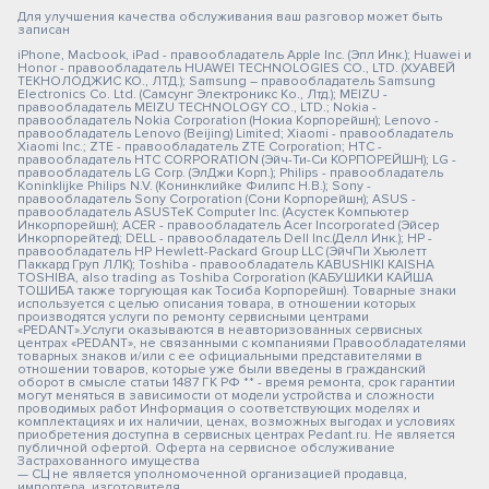
Для улучшения качества обслуживания ваш разговор может быть
записан
iPhone, Macbook, iPad - правообладатель Apple Inc. (Эпл Инк.); Huawei и
Honor - правообладатель HUAWEI TECHNOLOGIES CO., LTD. (ХУАВЕЙ
ТЕКНОЛОДЖИС КО., ЛТД.); Samsung – правообладатель Samsung
Electronics Co. Ltd. (Самсунг Электроникс Ко., Лтд.); MEIZU -
правообладатель MEIZU TECHNOLOGY CO., LTD.; Nokia -
правообладатель Nokia Corporation (Нокиа Корпорейшн); Lenovo -
правообладатель Lenovo (Beijing) Limited; Xiaomi - правообладатель
Xiaomi Inc.; ZTE - правообладатель ZTE Corporation; HTC -
правообладатель HTC CORPORATION (Эйч-Ти-Си КОРПОРЕЙШН); LG -
правообладатель LG Corp. (ЭлДжи Корп.); Philips - правообладатель
Koninklijke Philips N.V. (Конинклийке Филипс Н.В.); Sony -
правообладатель Sony Corporation (Сони Корпорейшн); ASUS -
правообладатель ASUSTeK Computer Inc. (Асустек Компьютер
Инкорпорейшн); ACER - правообладатель Acer Incorporated (Эйсер
Инкорпорейтед); DELL - правообладатель Dell Inc.(Делл Инк.); HP -
правообладатель HP Hewlett-Packard Group LLC (ЭйчПи Хьюлетт
Паккард Груп ЛЛК); Toshiba - правообладатель KABUSHIKI KAISHA
TOSHIBA, also trading as Toshiba Corporation (КАБУШИКИ КАЙША
ТОШИБА также торгующая как Тосиба Корпорейшн). Товарные знаки
используется с целью описания товара, в отношении которых
производятся услуги по ремонту сервисными центрами
«PEDANT».Услуги оказываются в неавторизованных сервисных
центрах «PEDANT», не связанными с компаниями Правообладателями
товарных знаков и/или с ее официальными представителями в
отношении товаров, которые уже были введены в гражданский
оборот в смысле статьи 1487 ГК РФ ** - время ремонта, срок гарантии
могут меняться в зависимости от модели устройства и сложности
проводимых работ Информация о соответствующих моделях и
комплектациях и их наличии, ценах, возможных выгодах и условиях
приобретения доступна в сервисных центрах Pedant.ru. Не является
публичной офертой. Оферта на сервисное обслуживание
Застрахованного имущества
— СЦ не является уполномоченной организацией продавца,
импортера, изготовителя.