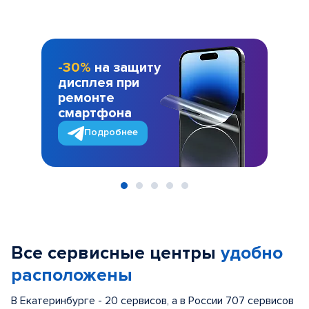
-30%
на защиту
дисплея при
ремонте
смартфона
Подробнее
Item
1
of
Все сервисные центры
удобно
5
расположены
В Екатеринбурге - 20 сервисов, а в России 707 сервисов