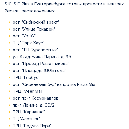
S10, S10 Plus в Екатеринбурге готовы провести в центрах
Pedant:, расположенных:
ост. "Сибирский тракт"
ост. "Улица Токарей"
ост. "УрФУ"
ТЦ "Парк Хаус"
ост. "ТЦ Буревестник"
ул. Академика Парина, д. 35
ост. "Проезд Решетникова"
ост. "Площадь 1905 года"
ТРЦ "Глобус"
ост. "Сиреневый б-р" напротив Pizza Mia
ТРЦ "Veer Mall"
ост. пр-т Космонавтов
пр-т Ленина, д. 69/2
ТРЦ "Карнавал"
ТЦ "Алатырь"
ТРЦ "Радуга Парк"