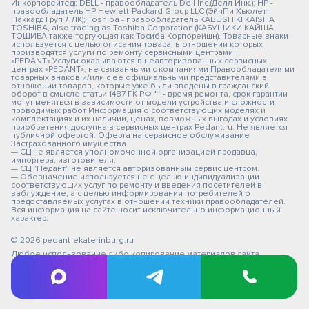
Инкорпорейтед); DELL - правообладатель Dell Inc.(Делл Инк.); HP -
правообладатель HP Hewlett-Packard Group LLC (ЭйчПи Хьюлетт
Паккард Груп ЛЛК); Toshiba - правообладатель KABUSHIKI KAISHA
TOSHIBA, also trading as Toshiba Corporation (КАБУШИКИ КАЙША
ТОШИБА также торгующая как Тосиба Корпорейшн). Товарные знаки
используется с целью описания товара, в отношении которых
производятся услуги по ремонту сервисными центрами
«PEDANT».Услуги оказываются в неавторизованных сервисных
центрах «PEDANT», не связанными с компаниями Правообладателями
товарных знаков и/или с ее официальными представителями в
отношении товаров, которые уже были введены в гражданский
оборот в смысле статьи 1487 ГК РФ ** - время ремонта, срок гарантии
могут меняться в зависимости от модели устройства и сложности
проводимых работ Информация о соответствующих моделях и
комплектациях и их наличии, ценах, возможных выгодах и условиях
приобретения доступна в сервисных центрах Pedant.ru. Не является
публичной офертой. Оферта на сервисное обслуживание
Застрахованного имущества
— СЦ не является уполномоченной организацией продавца,
импортера, изготовителя.
— СЦ "Педант" не является авторизованным сервис центром.
— Обозначение используется не с целью индивидуализации
соответствующих услуг по ремонту и введения посетителей в
заблуждение, а с целью информирования потребителей о
предоставляемых услугах в отношении техники правообладателей.
Вся информация на сайте носит исключительно информационный
характер.
© 2026 pedant-ekaterinburg.ru
Любое использование либо копирование материалов сайта,
элементов дизайна и оформления не допускается.