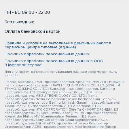
ПН - ВС 09:00 - 22:00
Без выходных
Оплата банковской картой
Правила и условия на выполнение ремонтных работ в
сервисном центре типовые (единые)
Политика обработки персональных данных
Политика обработки персональных данных в ООО
"Цифровой сервис"
Для улучшения качества обслуживания ваш разговор может быть
записан
iPhone, Macbook, iPad - правообладатель Apple Inc. (Эпл Инк.); Huawei и
Honor - правообладатель HUAWEI TECHNOLOGIES CO., LTD. (ХУАВЕЙ
ТЕКНОЛОДЖИС КО., ЛТД.); Samsung – правообладатель Samsung
Electronics Co. Ltd. (Самсунг Электроникс Ко., Лтд.); MEIZU -
правообладатель MEIZU TECHNOLOGY CO., LTD.; Nokia -
правообладатель Nokia Corporation (Нокиа Корпорейшн); Lenovo -
правообладатель Lenovo (Beijing) Limited; Xiaomi - правообладатель
Xiaomi Inc.; ZTE - правообладатель ZTE Corporation; HTC -
правообладатель HTC CORPORATION (Эйч-Ти-Си КОРПОРЕЙШН); LG -
правообладатель LG Corp. (ЭлДжи Корп.); Philips - правообладатель
Koninklijke Philips N.V. (Конинклийке Филипс Н.В.); Sony -
правообладатель Sony Corporation (Сони Корпорейшн); ASUS -
правообладатель ASUSTeK Computer Inc. (Асустек Компьютер
Инкорпорейшн); ACER - правообладатель Acer Incorporated (Эйсер