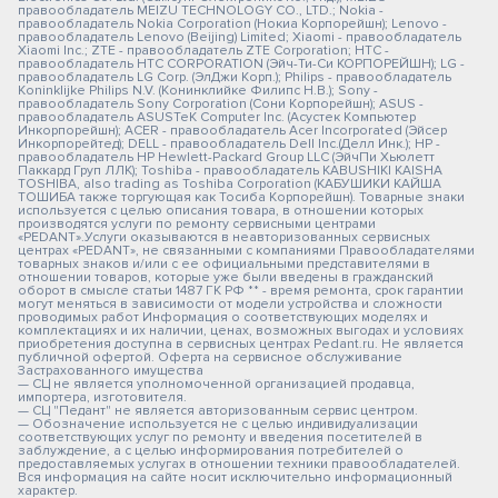
правообладатель MEIZU TECHNOLOGY CO., LTD.; Nokia -
правообладатель Nokia Corporation (Нокиа Корпорейшн); Lenovo -
правообладатель Lenovo (Beijing) Limited; Xiaomi - правообладатель
Xiaomi Inc.; ZTE - правообладатель ZTE Corporation; HTC -
правообладатель HTC CORPORATION (Эйч-Ти-Си КОРПОРЕЙШН); LG -
правообладатель LG Corp. (ЭлДжи Корп.); Philips - правообладатель
Koninklijke Philips N.V. (Конинклийке Филипс Н.В.); Sony -
правообладатель Sony Corporation (Сони Корпорейшн); ASUS -
правообладатель ASUSTeK Computer Inc. (Асустек Компьютер
Инкорпорейшн); ACER - правообладатель Acer Incorporated (Эйсер
Инкорпорейтед); DELL - правообладатель Dell Inc.(Делл Инк.); HP -
правообладатель HP Hewlett-Packard Group LLC (ЭйчПи Хьюлетт
Паккард Груп ЛЛК); Toshiba - правообладатель KABUSHIKI KAISHA
TOSHIBA, also trading as Toshiba Corporation (КАБУШИКИ КАЙША
ТОШИБА также торгующая как Тосиба Корпорейшн). Товарные знаки
используется с целью описания товара, в отношении которых
производятся услуги по ремонту сервисными центрами
«PEDANT».Услуги оказываются в неавторизованных сервисных
центрах «PEDANT», не связанными с компаниями Правообладателями
товарных знаков и/или с ее официальными представителями в
отношении товаров, которые уже были введены в гражданский
оборот в смысле статьи 1487 ГК РФ ** - время ремонта, срок гарантии
могут меняться в зависимости от модели устройства и сложности
проводимых работ Информация о соответствующих моделях и
комплектациях и их наличии, ценах, возможных выгодах и условиях
приобретения доступна в сервисных центрах Pedant.ru. Не является
публичной офертой. Оферта на сервисное обслуживание
Застрахованного имущества
— СЦ не является уполномоченной организацией продавца,
импортера, изготовителя.
— СЦ "Педант" не является авторизованным сервис центром.
— Обозначение используется не с целью индивидуализации
соответствующих услуг по ремонту и введения посетителей в
заблуждение, а с целью информирования потребителей о
предоставляемых услугах в отношении техники правообладателей.
Вся информация на сайте носит исключительно информационный
характер.