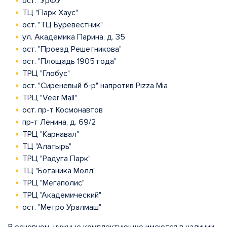
ост. "УрФУ"
ТЦ "Парк Хаус"
ост. "ТЦ Буревестник"
ул. Академика Парина, д. 35
ост. "Проезд Решетникова"
ост. "Площадь 1905 года"
ТРЦ "Глобус"
ост. "Сиреневый б-р" напротив Pizza Mia
ТРЦ "Veer Mall"
ост. пр-т Космонавтов
пр-т Ленина, д. 69/2
ТРЦ "Карнавал"
ТЦ "Алатырь"
ТРЦ "Радуга Парк"
ТЦ "Ботаника Молл"
ТРЦ "Мегаполис"
ТРЦ "Академический"
ост. "Метро Уралмаш"