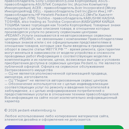
правообладатель Sony Corporation (Сони Корпорейшн); ASUS -
правообладатель ASUSTeK Computer Inc. (Асустек Компьютер
Инкорпорейшн); ACER - правообладатель Acer Incorporated (Эйсер
Инкорпорейтед); DELL - правообладатель Dell Inc.(Делл Инк.); HP -
правообладатель HP Hewlett-Packard Group LLC (ЭйчПи Хьюлетт
Паккард Груп ЛЛК); Toshiba - правообладатель KABUSHIKI KAISHA
TOSHIBA, also trading as Toshiba Corporation (КАБУШИКИ КАЙША
ТОШИБА также торгующая как Тосиба Корпорейшн). Товарные знаки
используется с целью описания товара, в отношении которых
производятся услуги по ремонту сервисными центрами
«PEDANT».Услуги оказываются в неавторизованных сервисных
центрах «PEDANT», не связанными с компаниями Правообладателями
товарных знаков и/или с ее официальными представителями в
отношении товаров, которые уже были введены в гражданский
оборот в смысле статьи 1487 ГК РФ ** - время ремонта, срок гарантии
могут меняться в зависимости от модели устройства и сложности
проводимых работ Информация о соответствующих моделях и
комплектациях и их наличии, ценах, возможных выгодах и условиях
приобретения доступна в сервисных центрах Pedant.ru. Не является
публичной офертой. Оферта на сервисное обслуживание
Застрахованного имущества
— СЦ не является уполномоченной организацией продавца,
импортера, изготовителя.
— СЦ "Педант" не является авторизованным сервис центром.
— Обозначение используется не с целью индивидуализации
соответствующих услуг по ремонту и введения посетителей в
заблуждение, а с целью информирования потребителей о
предоставляемых услугах в отношении техники правообладателей.
Вся информация на сайте носит исключительно информационный
характер.
© 2026 pedant-ekaterinburg.ru
Любое использование либо копирование материалов сайта,
элементов дизайна и оформления не допускается.