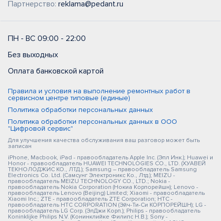
Партнерство:
reklama@pedant.ru
ПН - ВС 09:00 - 22:00
Без выходных
Оплата банковской картой
Правила и условия на выполнение ремонтных работ в
сервисном центре типовые (единые)
Политика обработки персональных данных
Политика обработки персональных данных в ООО
"Цифровой сервис"
Для улучшения качества обслуживания ваш разговор может быть
записан
iPhone, Macbook, iPad - правообладатель Apple Inc. (Эпл Инк.); Huawei и
Honor - правообладатель HUAWEI TECHNOLOGIES CO., LTD. (ХУАВЕЙ
ТЕКНОЛОДЖИС КО., ЛТД.); Samsung – правообладатель Samsung
Electronics Co. Ltd. (Самсунг Электроникс Ко., Лтд.); MEIZU -
правообладатель MEIZU TECHNOLOGY CO., LTD.; Nokia -
правообладатель Nokia Corporation (Нокиа Корпорейшн); Lenovo -
правообладатель Lenovo (Beijing) Limited; Xiaomi - правообладатель
Xiaomi Inc.; ZTE - правообладатель ZTE Corporation; HTC -
правообладатель HTC CORPORATION (Эйч-Ти-Си КОРПОРЕЙШН); LG -
правообладатель LG Corp. (ЭлДжи Корп.); Philips - правообладатель
Koninklijke Philips N.V. (Конинклийке Филипс Н.В.); Sony -