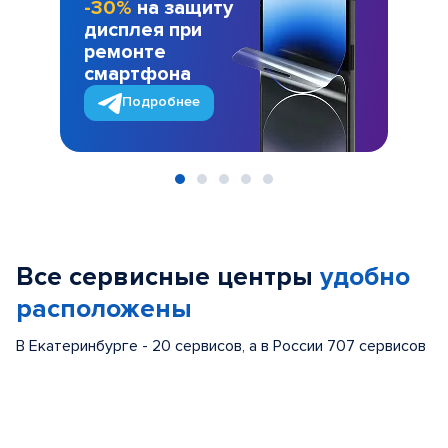
-30%
на защиту
дисплея при
ремонте
смартфона
Подробнее
Item
1
of
Все сервисные центры
удобно
5
расположены
В Екатеринбурге - 20 сервисов, а в России 707 сервисов