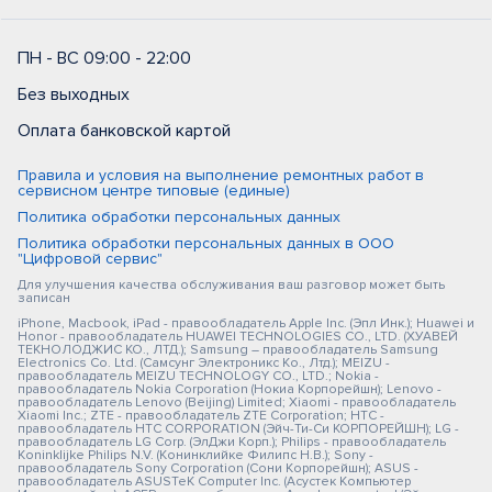
ПН - ВС 09:00 - 22:00
Без выходных
Оплата банковской картой
Правила и условия на выполнение ремонтных работ в
сервисном центре типовые (единые)
Политика обработки персональных данных
Политика обработки персональных данных в ООО
"Цифровой сервис"
Для улучшения качества обслуживания ваш разговор может быть
записан
iPhone, Macbook, iPad - правообладатель Apple Inc. (Эпл Инк.); Huawei и
Honor - правообладатель HUAWEI TECHNOLOGIES CO., LTD. (ХУАВЕЙ
ТЕКНОЛОДЖИС КО., ЛТД.); Samsung – правообладатель Samsung
Electronics Co. Ltd. (Самсунг Электроникс Ко., Лтд.); MEIZU -
правообладатель MEIZU TECHNOLOGY CO., LTD.; Nokia -
правообладатель Nokia Corporation (Нокиа Корпорейшн); Lenovo -
правообладатель Lenovo (Beijing) Limited; Xiaomi - правообладатель
Xiaomi Inc.; ZTE - правообладатель ZTE Corporation; HTC -
правообладатель HTC CORPORATION (Эйч-Ти-Си КОРПОРЕЙШН); LG -
правообладатель LG Corp. (ЭлДжи Корп.); Philips - правообладатель
Koninklijke Philips N.V. (Конинклийке Филипс Н.В.); Sony -
правообладатель Sony Corporation (Сони Корпорейшн); ASUS -
правообладатель ASUSTeK Computer Inc. (Асустек Компьютер