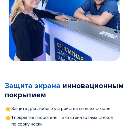
Item
1
of
Защита экрана
инновационным
5
покрытием
Защита для любого устройства со всех сторон
1 покрытие гидрогеля = 3-5 стандартных стекол
по сроку носки