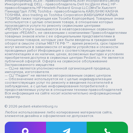
Инкорпорейшн); ACER - правообладатель Acer Incorporated (Эйсер
Инкорпорейтед); DELL - правообладатель Dell Inc.(Делл Инк.); HP -
правообладатель HP Hewlett-Packard Group LLC (ЭйчПи Хьюлетт
Паккард Груп ЛЛК); Toshiba - правообладатель KABUSHIKI KAISHA
TOSHIBA, also trading as Toshiba Corporation (КАБУШИКИ КАЙША
ТОШИБА также торгующая как Тосиба Корпорейшн). Товарные знаки
используется с целью описания товара, в отношении которых
производятся услуги по ремонту сервисными центрами
«PEDANT».Услуги оказываются в неавторизованных сервисных
центрах «PEDANT», не связанными с компаниями Правообладателями
товарных знаков и/или с ее официальными представителями в
отношении товаров, которые уже были введены в гражданский
оборот в смысле статьи 1487 ГК РФ ** - время ремонта, срок гарантии
могут меняться в зависимости от модели устройства и сложности
проводимых работ Информация о соответствующих моделях и
комплектациях и их наличии, ценах, возможных выгодах и условиях
приобретения доступна в сервисных центрах Pedant.ru. Не является
публичной офертой. Оферта на сервисное обслуживание
Застрахованного имущества
— СЦ не является уполномоченной организацией продавца,
импортера, изготовителя.
— СЦ "Педант" не является авторизованным сервис центром.
— Обозначение используется не с целью индивидуализации
соответствующих услуг по ремонту и введения посетителей в
заблуждение, а с целью информирования потребителей о
предоставляемых услугах в отношении техники правообладателей.
Вся информация на сайте носит исключительно информационный
характер.
© 2026 pedant-ekaterinburg.ru
Любое использование либо копирование материалов сайта,
элементов дизайна и оформления не допускается.