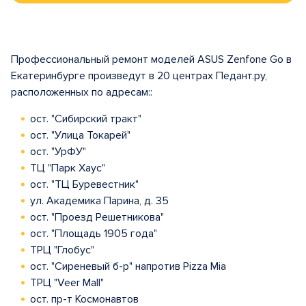
Профессиональный ремонт моделей ASUS Zenfone Go в
Екатеринбурге произведут в 20 центрах Педант.ру,
расположенных по адресам::
ост. "Сибирский тракт"
ост. "Улица Токарей"
ост. "УрФУ"
ТЦ "Парк Хаус"
ост. "ТЦ Буревестник"
ул. Академика Парина, д. 35
ост. "Проезд Решетникова"
ост. "Площадь 1905 года"
ТРЦ "Глобус"
ост. "Сиреневый б-р" напротив Pizza Mia
ТРЦ "Veer Mall"
ост. пр-т Космонавтов