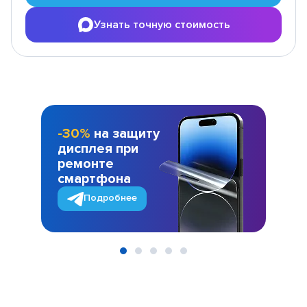
Узнать точную стоимость
-30%
на защиту
дисплея при
ремонте
смартфона
Подробнее
Item
1
of