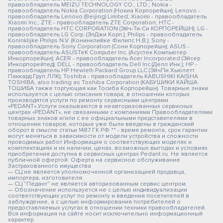
правообладатель MEIZU TECHNOLOGY CO., LTD.; Nokia -
правообладатель Nokia Corporation (Нокиа Корпорейшн); Lenovo -
правообладатель Lenovo (Beijing) Limited; Xiaomi - правообладатель
Xiaomi Inc.; ZTE - правообладатель ZTE Corporation; HTC -
правообладатель HTC CORPORATION (Эйч-Ти-Си КОРПОРЕЙШН); LG -
правообладатель LG Corp. (ЭлДжи Корп.); Philips - правообладатель
Koninklijke Philips N.V. (Конинклийке Филипс Н.В.); Sony -
правообладатель Sony Corporation (Сони Корпорейшн); ASUS -
правообладатель ASUSTeK Computer Inc. (Асустек Компьютер
Инкорпорейшн); ACER - правообладатель Acer Incorporated (Эйсер
Инкорпорейтед); DELL - правообладатель Dell Inc.(Делл Инк.); HP -
правообладатель HP Hewlett-Packard Group LLC (ЭйчПи Хьюлетт
Паккард Груп ЛЛК); Toshiba - правообладатель KABUSHIKI KAISHA
TOSHIBA, also trading as Toshiba Corporation (КАБУШИКИ КАЙША
ТОШИБА также торгующая как Тосиба Корпорейшн). Товарные знаки
используется с целью описания товара, в отношении которых
производятся услуги по ремонту сервисными центрами
«PEDANT».Услуги оказываются в неавторизованных сервисных
центрах «PEDANT», не связанными с компаниями Правообладателями
товарных знаков и/или с ее официальными представителями в
отношении товаров, которые уже были введены в гражданский
оборот в смысле статьи 1487 ГК РФ ** - время ремонта, срок гарантии
могут меняться в зависимости от модели устройства и сложности
проводимых работ Информация о соответствующих моделях и
комплектациях и их наличии, ценах, возможных выгодах и условиях
приобретения доступна в сервисных центрах Pedant.ru. Не является
публичной офертой. Оферта на сервисное обслуживание
Застрахованного имущества
— СЦ не является уполномоченной организацией продавца,
импортера, изготовителя.
— СЦ "Педант" не является авторизованным сервис центром.
— Обозначение используется не с целью индивидуализации
соответствующих услуг по ремонту и введения посетителей в
заблуждение, а с целью информирования потребителей о
предоставляемых услугах в отношении техники правообладателей.
Вся информация на сайте носит исключительно информационный
характер.