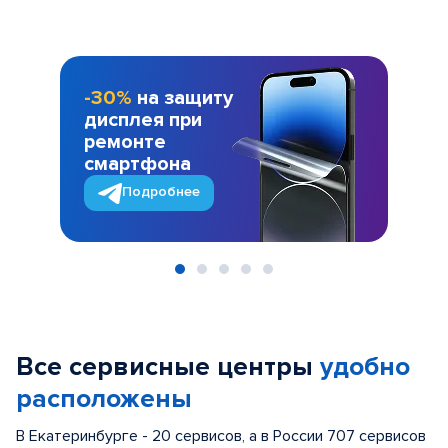
-30%
на защиту
дисплея при
ремонте
смартфона
Подробнее
Item
1
of
Все сервисные центры
удобно
5
расположены
В Екатеринбурге - 20 сервисов, а в России 707 сервисов