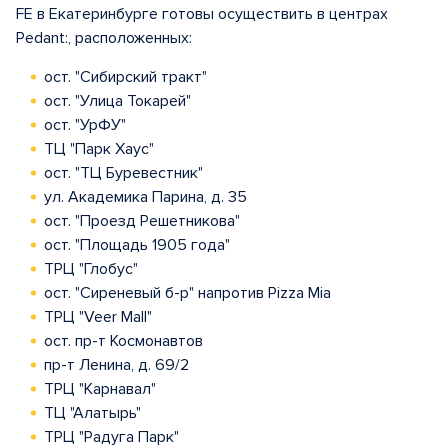
FE в Екатеринбурге готовы осуществить в центрах
Pedant:, расположенных:
ост. "Сибирский тракт"
ост. "Улица Токарей"
ост. "УрФУ"
ТЦ "Парк Хаус"
ост. "ТЦ Буревестник"
ул. Академика Парина, д. 35
ост. "Проезд Решетникова"
ост. "Площадь 1905 года"
ТРЦ "Глобус"
ост. "Сиреневый б-р" напротив Pizza Mia
ТРЦ "Veer Mall"
ост. пр-т Космонавтов
пр-т Ленина, д. 69/2
ТРЦ "Карнавал"
ТЦ "Алатырь"
ТРЦ "Радуга Парк"