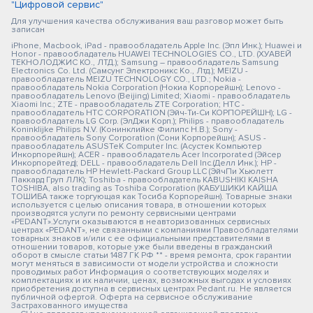
"Цифровой сервис"
Для улучшения качества обслуживания ваш разговор может быть
записан
iPhone, Macbook, iPad - правообладатель Apple Inc. (Эпл Инк.); Huawei и
Honor - правообладатель HUAWEI TECHNOLOGIES CO., LTD. (ХУАВЕЙ
ТЕКНОЛОДЖИС КО., ЛТД.); Samsung – правообладатель Samsung
Electronics Co. Ltd. (Самсунг Электроникс Ко., Лтд.); MEIZU -
правообладатель MEIZU TECHNOLOGY CO., LTD.; Nokia -
правообладатель Nokia Corporation (Нокиа Корпорейшн); Lenovo -
правообладатель Lenovo (Beijing) Limited; Xiaomi - правообладатель
Xiaomi Inc.; ZTE - правообладатель ZTE Corporation; HTC -
правообладатель HTC CORPORATION (Эйч-Ти-Си КОРПОРЕЙШН); LG -
правообладатель LG Corp. (ЭлДжи Корп.); Philips - правообладатель
Koninklijke Philips N.V. (Конинклийке Филипс Н.В.); Sony -
правообладатель Sony Corporation (Сони Корпорейшн); ASUS -
правообладатель ASUSTeK Computer Inc. (Асустек Компьютер
Инкорпорейшн); ACER - правообладатель Acer Incorporated (Эйсер
Инкорпорейтед); DELL - правообладатель Dell Inc.(Делл Инк.); HP -
правообладатель HP Hewlett-Packard Group LLC (ЭйчПи Хьюлетт
Паккард Груп ЛЛК); Toshiba - правообладатель KABUSHIKI KAISHA
TOSHIBA, also trading as Toshiba Corporation (КАБУШИКИ КАЙША
ТОШИБА также торгующая как Тосиба Корпорейшн). Товарные знаки
используется с целью описания товара, в отношении которых
производятся услуги по ремонту сервисными центрами
«PEDANT».Услуги оказываются в неавторизованных сервисных
центрах «PEDANT», не связанными с компаниями Правообладателями
товарных знаков и/или с ее официальными представителями в
отношении товаров, которые уже были введены в гражданский
оборот в смысле статьи 1487 ГК РФ ** - время ремонта, срок гарантии
могут меняться в зависимости от модели устройства и сложности
проводимых работ Информация о соответствующих моделях и
комплектациях и их наличии, ценах, возможных выгодах и условиях
приобретения доступна в сервисных центрах Pedant.ru. Не является
публичной офертой. Оферта на сервисное обслуживание
Застрахованного имущества