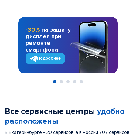
-30%
на защиту
дисплея при
ремонте
смартфона
Подробнее
Item
1
of
Все сервисные центры
удобно
5
расположены
В Екатеринбурге - 20 сервисов, а в России 707 сервисов