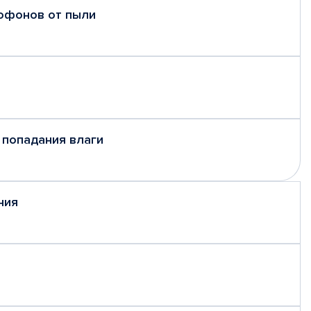
рофонов от пыли
 попадания влаги
ния