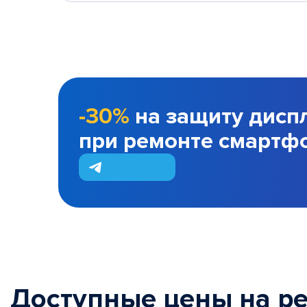
-30%
на защиту дисп
при ремонте смартф
Доступные цены на р