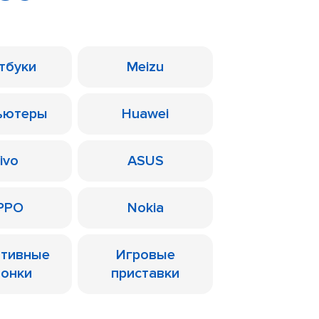
тбуки
Meizu
ьютеры
Huawei
ivo
ASUS
PPO
Nokia
ативные
Игровые
лонки
приставки