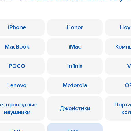
iPhone
Honor
Ноу
MacBook
iMac
Комп
POCO
Infinix
V
Lenovo
Motorola
O
еспроводные
Порт
Джойстики
наушники
ко