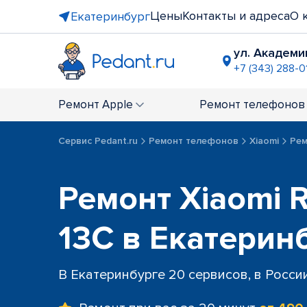
Цены
Контакты и адреса
О 
Екатеринбург
ул. Академи
+7 (343) 288-0
ТРЦ "Veer 
+7 (343) 289
Ремонт
Apple
Ремонт
телефонов
ТЦ "Алаты
+7 (343) 30
Сервис Pedant.ru
Ремонт телефонов
Xiaomi
Рем
ТРЦ "Мега
+7 (343) 289
ост. "Пло
Ремонт Xiaomi R
+7 (343) 28
ост. "Сиби
13C в Екатерин
+7 (343) 30
В Екатеринбурге 20 сервисов, в Росси