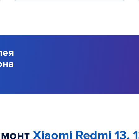
лея
она
емонт
Xiaomi Redmi 13, 