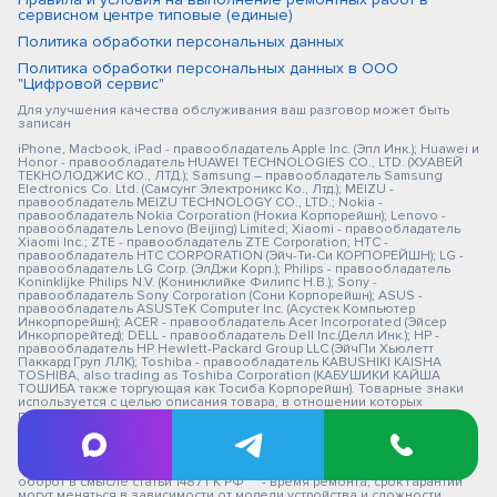
сервисном центре типовые (единые)
Политика обработки персональных данных
Политика обработки персональных данных в ООО
"Цифровой сервис"
Для улучшения качества обслуживания ваш разговор может быть
записан
iPhone, Macbook, iPad - правообладатель Apple Inc. (Эпл Инк.); Huawei и
Honor - правообладатель HUAWEI TECHNOLOGIES CO., LTD. (ХУАВЕЙ
ТЕКНОЛОДЖИС КО., ЛТД.); Samsung – правообладатель Samsung
Electronics Co. Ltd. (Самсунг Электроникс Ко., Лтд.); MEIZU -
правообладатель MEIZU TECHNOLOGY CO., LTD.; Nokia -
правообладатель Nokia Corporation (Нокиа Корпорейшн); Lenovo -
правообладатель Lenovo (Beijing) Limited; Xiaomi - правообладатель
Xiaomi Inc.; ZTE - правообладатель ZTE Corporation; HTC -
правообладатель HTC CORPORATION (Эйч-Ти-Си КОРПОРЕЙШН); LG -
правообладатель LG Corp. (ЭлДжи Корп.); Philips - правообладатель
Koninklijke Philips N.V. (Конинклийке Филипс Н.В.); Sony -
правообладатель Sony Corporation (Сони Корпорейшн); ASUS -
правообладатель ASUSTeK Computer Inc. (Асустек Компьютер
Инкорпорейшн); ACER - правообладатель Acer Incorporated (Эйсер
Инкорпорейтед); DELL - правообладатель Dell Inc.(Делл Инк.); HP -
правообладатель HP Hewlett-Packard Group LLC (ЭйчПи Хьюлетт
Паккард Груп ЛЛК); Toshiba - правообладатель KABUSHIKI KAISHA
TOSHIBA, also trading as Toshiba Corporation (КАБУШИКИ КАЙША
ТОШИБА также торгующая как Тосиба Корпорейшн). Товарные знаки
используется с целью описания товара, в отношении которых
производятся услуги по ремонту сервисными центрами
«PEDANT».Услуги оказываются в неавторизованных сервисных
центрах «PEDANT», не связанными с компаниями Правообладателями
товарных знаков и/или с ее официальными представителями в
отношении товаров, которые уже были введены в гражданский
оборот в смысле статьи 1487 ГК РФ ** - время ремонта, срок гарантии
могут меняться в зависимости от модели устройства и сложности