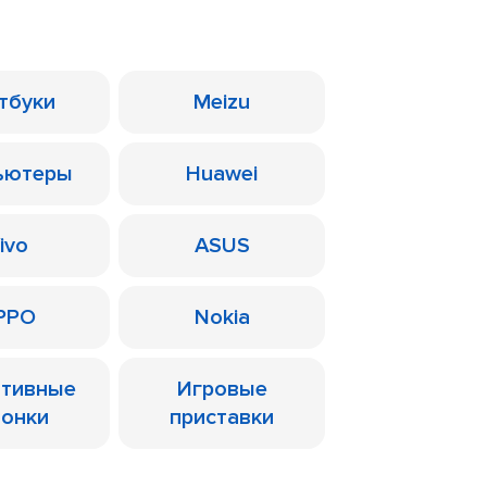
тбуки
Meizu
ьютеры
Huawei
ivo
ASUS
PPO
Nokia
ативные
Игровые
лонки
приставки