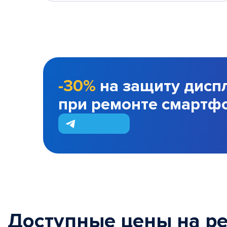
-30%
на защиту дисп
при ремонте смартф
Доступные цены на р