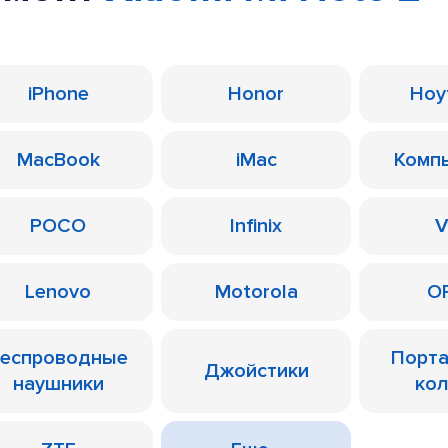
iPhone
Honor
Ноу
MacBook
iMac
Комп
POCO
Infinix
V
Lenovo
Motorola
O
еспроводные
Порт
Джойстики
наушники
ко