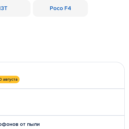
13T
Poco F4
0 августа
рофонов от пыли