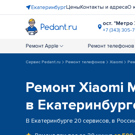
Цены
Контакты и адреса
О 
Екатеринбург
ост. "Метро
+7 (343) 305-7
ост. "Пло
+7 (343) 28
Ремонт
Apple
Ремонт
телефонов
ост. "ТЦ Б
+7 (343) 289
Сервис Pedant.ru
Ремонт телефонов
Xiaomi
Рем
ост. "УрФУ
+7 (343) 289
ост. "Сире
Ремонт Xiaomi M
+7 (343) 305
ост. пр-т 
в Екатеринбург
+7 (343) 301
В Екатеринбурге 20 сервисов, в Росси