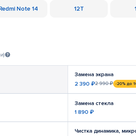
Redmi Note 14
12T
и)
Замена экрана
2 390 ₽
2 990 ₽
-20%
до 1
Замена стекла
1 890 ₽
Чистка динамика, мик