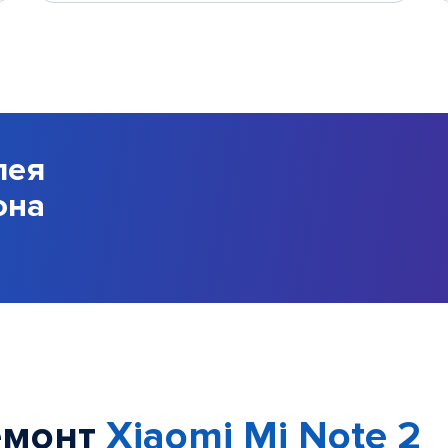
лея
она
емонт
Xiaomi Mi Note 2