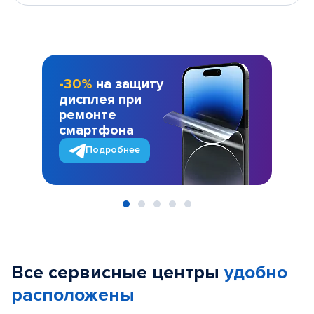
-30%
на защиту
дисплея при
ремонте
смартфона
Подробнее
Item
1
of
Все сервисные центры
удобно
5
расположены