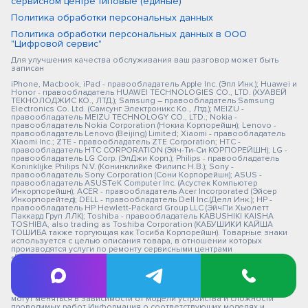
сервисном центре типовые (единые)
Политика обработки персональных данных
Политика обработки персональных данных в ООО
"Цифровой сервис"
Для улучшения качества обслуживания ваш разговор может быть
записан
iPhone, Macbook, iPad - правообладатель Apple Inc. (Эпл Инк.); Huawei и
Honor - правообладатель HUAWEI TECHNOLOGIES CO., LTD. (ХУАВЕЙ
ТЕКНОЛОДЖИС КО., ЛТД.); Samsung – правообладатель Samsung
Electronics Co. Ltd. (Самсунг Электроникс Ко., Лтд.); MEIZU -
правообладатель MEIZU TECHNOLOGY CO., LTD.; Nokia -
правообладатель Nokia Corporation (Нокиа Корпорейшн); Lenovo -
правообладатель Lenovo (Beijing) Limited; Xiaomi - правообладатель
Xiaomi Inc.; ZTE - правообладатель ZTE Corporation; HTC -
правообладатель HTC CORPORATION (Эйч-Ти-Си КОРПОРЕЙШН); LG -
правообладатель LG Corp. (ЭлДжи Корп.); Philips - правообладатель
Koninklijke Philips N.V. (Конинклийке Филипс Н.В.); Sony -
правообладатель Sony Corporation (Сони Корпорейшн); ASUS -
правообладатель ASUSTeK Computer Inc. (Асустек Компьютер
Инкорпорейшн); ACER - правообладатель Acer Incorporated (Эйсер
Инкорпорейтед); DELL - правообладатель Dell Inc.(Делл Инк.); HP -
правообладатель HP Hewlett-Packard Group LLC (ЭйчПи Хьюлетт
Паккард Груп ЛЛК); Toshiba - правообладатель KABUSHIKI KAISHA
TOSHIBA, also trading as Toshiba Corporation (КАБУШИКИ КАЙША
ТОШИБА также торгующая как Тосиба Корпорейшн). Товарные знаки
используется с целью описания товара, в отношении которых
производятся услуги по ремонту сервисными центрами
«PEDANT».Услуги оказываются в неавторизованных сервисных
центрах «PEDANT», не связанными с компаниями Правообладателями
товарных знаков и/или с ее официальными представителями в
отношении товаров, которые уже были введены в гражданский
оборот в смысле статьи 1487 ГК РФ ** - время ремонта, срок гарантии
могут меняться в зависимости от модели устройства и сложности
проводимых работ Информация о соответствующих моделях и