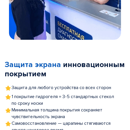
Item
1
of
Защита экрана
инновационным
5
покрытием
Защита для любого устройства со всех сторон
1 покрытие гидрогеля = 3-5 стандартных стекол
по сроку носки
Минимальная толщина покрытия сохраняет
чувствительность экрана
Самовосстановление — царапины стягиваются