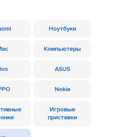
aomi
Ноутбуки
Mac
Компьютеры
ivo
ASUS
PPO
Nokia
ативные
Игровые
лонки
приставки