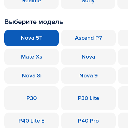
Realme
Sony
Выберите модель
Nova 5T
Ascend P7
Mate Xs
Nova
Nova 8i
Nova 9
P30
P30 Lite
P40 Lite E
P40 Pro