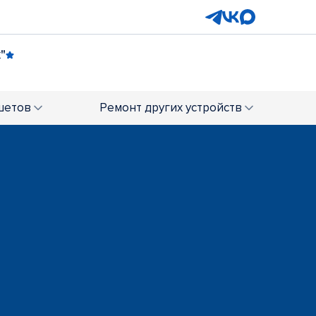
"
навтов
ТРЦ "Карнавал"
+7 (343) 289-02-63
шетов
Ремонт
других устройств
рк Хаус"
ост. "Метро Уралмаш"
) 317-04-48
+7 (343) 305-71-88
лощадь 1905 года"
289-02-57
ика Парина, д. 35
ост. "УрФУ"
-01-44
+7 (343) 289-02-61
ТЦ "Алатырь"
+7 (343) 305-73-98