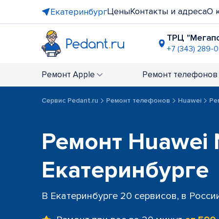
Цены
Контакты и адреса
О 
Екатеринбург
ТРЦ "Мегап
+7 (343) 289-0
ост. "Сире
+7 (343) 305
Ремонт
Apple
Ремонт
телефонов
ост. "Улиц
+7 (343) 30
Сервис Pedant.ru
Ремонт телефонов
Huawei
Ре
ТЦ "Ботан
+7 (343) 28
ТРЦ "Veer 
Ремонт Huawei 
+7 (343) 289
ост. "Про
Екатеринбурге
+7 (343) 288
В Екатеринбурге 20 сервисов, в Росси