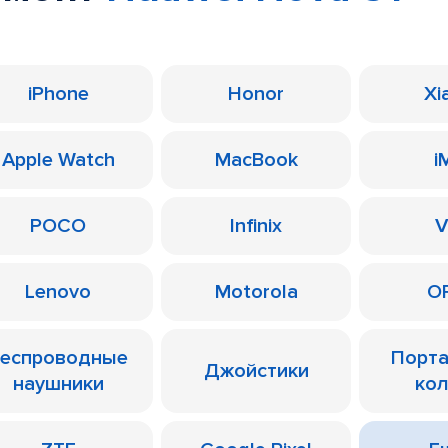
iPhone
Honor
Xi
Apple Watch
MacBook
i
POCO
Infinix
V
Lenovo
Motorola
O
еспроводные
Порт
Джойстики
наушники
ко