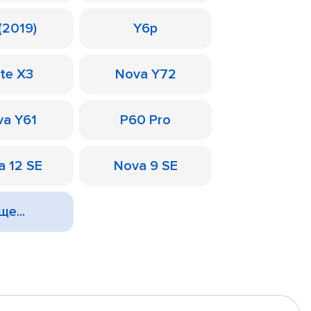
(2019)
Y6p
te X3
Nova Y72
a Y61
P60 Pro
a 12 SE
Nova 9 SE
ще...