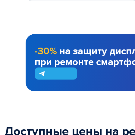
-30%
на защиту дисп
при ремонте смартф
Доступные цены на р