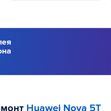
лея
она
емонт
Huawei Nova 5T